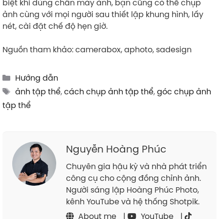
biệt khi dùng chân máy ảnh, bạn cũng có thể chụp
ảnh cùng với mọi người sau thiết lập khung hình, lấy
nét, cài đặt chế độ hẹn giờ.
Nguồn tham khảo: camerabox, aphoto, sadesign
Categories
Hướng dẫn
Tags
ảnh tập thể
,
cách chụp ảnh tập thể
,
góc chụp ảnh
tập thể
Nguyễn Hoàng Phúc
Chuyên gia hậu kỳ và nhà phát triển
công cụ cho cộng đồng chỉnh ảnh.
Người sáng lập Hoàng Phúc Photo,
kênh YouTube và hệ thống Shotpik.
About me
|
YouTube
|