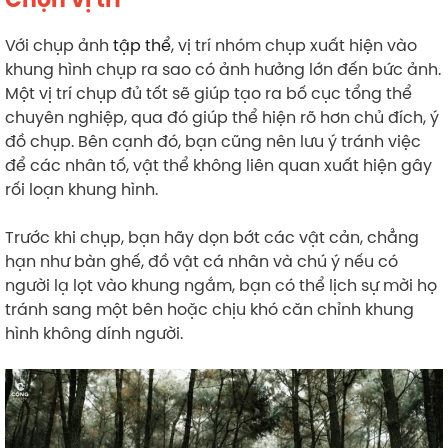
Với chụp ảnh
tập thể
, vị trí nhóm chụp xuất hiện vào
khung hình chụp ra sao có ảnh hưởng lớn đến bức ảnh.
Một vị trí chụp đủ tốt sẽ giúp tạo ra bố cục tổng thể
chuyên nghiệp, qua đó giúp thể hiện rõ hơn chủ đích, ý
đồ chụp. Bên cạnh đó, bạn cũng nên lưu ý tránh việc
để các nhân tố, vật thể không liên quan xuất hiện gây
rối loạn khung hình.
Trước khi chụp, bạn hãy dọn bớt các vật cản, chẳng
hạn như bàn ghế, đồ vật cá nhân và chú ý nếu có
người lạ lọt vào khung ngắm, bạn có thể lịch sự mời họ
tránh sang một bên hoặc chịu khó căn chỉnh khung
hình không dính người.