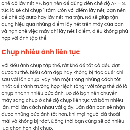
chế độ lấy nét AF, bạn nên để dùng đến chế độ AF – S,
tức là sẽ chỉ chụp 1 tấm. Còn với điểm lấy nét, bạn nên
để chế độ auto hay lấy nét ma trận. Nó sẽ giúp tận
dụng hiệu quả những điểm lấy nét trên máy của bạn
và hạn chế việc máy chỉ lấy nét 1 điểm, điều không phù
hợp với ảnh tập thể.
Chụp nhiều ảnh liên tục
Với kiểu ảnh chụp tập thể, rất khó để tất cả đều đạt
được tư thế, biểu cảm đẹp hay không bị “lạc quẻ” chỉ
sau vài lần chụp. Vậy nên một trong những cách tốt
nhất để tránh trường hợp “lệch tông” với tổng thể đó là
chụp nhanh nhiều bức ảnh. Do đó bạn nên chuyển
máy sang chụp ở chế độ chụp liên tục và bấm nhiều
lần, mỗi lần cách nhau vài giây. Dần dần bạn sẽ nhận
được những bức ảnh tốt hơn, khi mọi người đã thoải
mái và không bị “đơ”. Đồng thời bạn cũng sẽ có nhiều
lựa chọn hơn khi chụp.