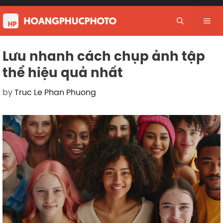
Skip
to
Me
content
Lưu nhanh cách chụp ảnh tập
thể hiệu quả nhất
by
Truc Le Phan Phuong