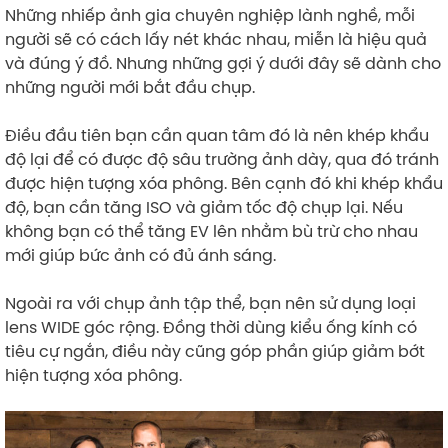
Những nhiếp ảnh gia chuyên nghiệp lành nghề, mỗi
người sẽ có cách lấy nét khác nhau, miễn là hiệu quả
và đúng ý đồ. Nhưng những gợi ý dưới đây sẽ dành cho
những người mới bắt đầu chụp.
Điều đầu tiên bạn cần quan tâm đó là nên khép khẩu
độ lại để có được độ sâu trường ảnh dày, qua đó tránh
được hiện tượng xóa phông. Bên cạnh đó khi khép khẩu
độ, bạn cần tăng ISO và giảm tốc độ chụp lại. Nếu
không bạn có thể tăng EV lên nhằm bù trừ cho nhau
mới giúp bức ảnh có đủ ánh sáng.
Ngoài ra với chụp ảnh tập thể, bạn nên sử dụng loại
lens WIDE góc rộng. Đồng thời dùng kiểu ống kính có
tiêu cự ngắn, điều này cũng góp phần giúp giảm bớt
hiện tượng xóa phông.