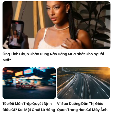
Ống Kính Chụp Chân Dung Nào Đáng Mua Nhất Cho Người
Mới?
Tốc Độ Màn Trập Quyết Định
Vì Sao Đường Dẫn Thị Giác
Điều Gì? Sai Một Chút Là Hỏng
Quan Trọng Hơn Cả Máy Ảnh