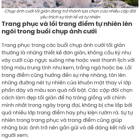
Chụp ảnh cưới tối giản đang trở thành lựa chọn của nhiều cặp đôi
yêu thích sự tinh tế và tự nhiên
Trang phục và lối trang điểm tự nhiên lên
ngôi trong buổi chụp ảnh cưới
Trang phục trong các buổi chụp ảnh cưới tối giản
thường là những thiết kế đơn giản, không cầu kỳ như
váy cưới cúp ngực suông nhẹ hoặc vest thanh lịch với
tông màu trung tính như kem, trắng ngà hoặc be. Lối
trang điểm cũng hướng đến sự nhẹ nhàng, tôn lên
những đường nét tự nhiên của khuôn mặt thay vì lớp
phấn dày và màu son quá nổi bật. Các cặp đôi chọn
cách làm đẹp tối giản để họ trông giống với chính
mình nhất trong ngày trọng đại, không bị che lấp bởi
quá nhiều lớp trang điểm hay phụ kiện rườm rà. Sự tự
nhiên trong trang phục và trang điểm cũng giúp
những bức ảnh trở nên gần gũi và dễ dàng kết nối với
người xem.