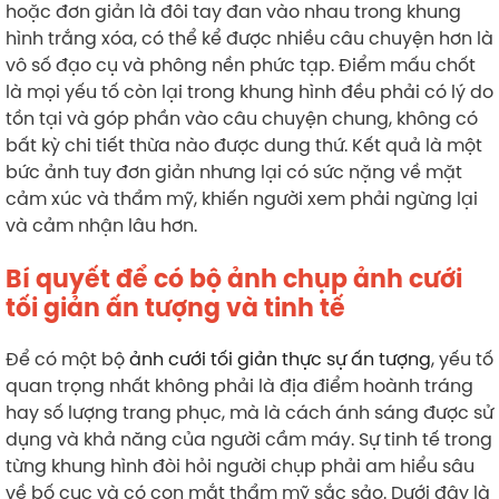
hoặc đơn giản là đôi tay đan vào nhau trong khung
hình trắng xóa, có thể kể được nhiều câu chuyện hơn là
vô số đạo cụ và phông nền phức tạp. Điểm mấu chốt
là mọi yếu tố còn lại trong khung hình đều phải có lý do
tồn tại và góp phần vào câu chuyện chung, không có
bất kỳ chi tiết thừa nào được dung thứ. Kết quả là một
bức ảnh tuy đơn giản nhưng lại có sức nặng về mặt
cảm xúc và thẩm mỹ, khiến người xem phải ngừng lại
và cảm nhận lâu hơn.
Bí quyết để có bộ ảnh chụp ảnh cưới
tối giản ấn tượng và tinh tế
Để có một bộ
ảnh cưới tối giản thực sự ấn tượng
, yếu tố
quan trọng nhất không phải là địa điểm hoành tráng
hay số lượng trang phục, mà là cách ánh sáng được sử
dụng và khả năng của người cầm máy. Sự tinh tế trong
từng khung hình đòi hỏi người chụp phải am hiểu sâu
về bố cục và có con mắt thẩm mỹ sắc sảo. Dưới đây là