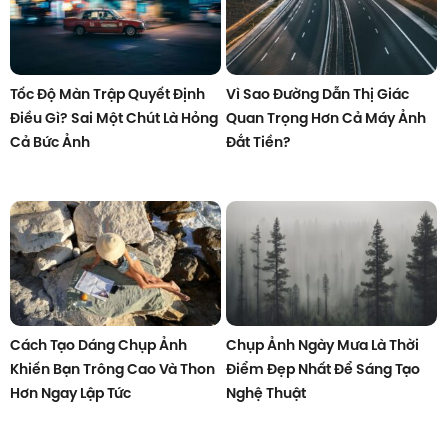
Tốc Độ Màn Trập Quyết Định
Vì Sao Đường Dẫn Thị Giác
Điều Gì? Sai Một Chút Là Hỏng
Quan Trọng Hơn Cả Máy Ảnh
Cả Bức Ảnh
Đắt Tiền?
Cách Tạo Dáng Chụp Ảnh
Chụp Ảnh Ngày Mưa Là Thời
Khiến Bạn Trông Cao Và Thon
Điểm Đẹp Nhất Để Sáng Tạo
Hơn Ngay Lập Tức
Nghệ Thuật