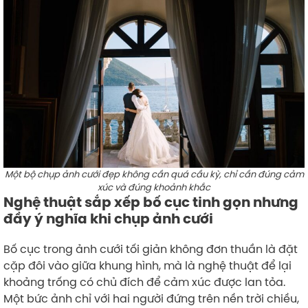
Một bộ chụp ảnh cưới đẹp không cần quá cầu kỳ, chỉ cần đúng cảm
xúc và đúng khoảnh khắc
Nghệ thuật sắp xếp bố cục tinh gọn nhưng
đầy ý nghĩa khi chụp ảnh cưới
Bố cục trong ảnh cưới tối giản không đơn thuần là đặt
cặp đôi vào giữa khung hình, mà là nghệ thuật để lại
khoảng trống có chủ đích để cảm xúc được lan tỏa.
Một bức ảnh chỉ với hai người đứng trên nền trời chiều,