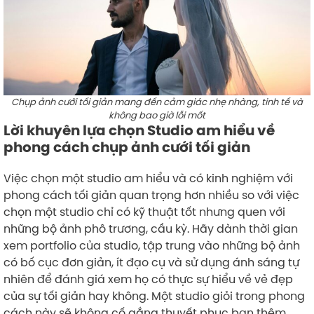
Chụp ảnh cưới tối giản mang đến cảm giác nhẹ nhàng, tinh tế và
không bao giờ lỗi mốt
Lời khuyên lựa chọn Studio am hiểu về
phong cách chụp ảnh cưới tối giản
Việc chọn một studio am hiểu và có kinh nghiệm với
phong cách tối giản quan trọng hơn nhiều so với việc
chọn một studio chỉ có kỹ thuật tốt nhưng quen với
những bộ ảnh phô trương, cầu kỳ. Hãy dành thời gian
xem portfolio của studio, tập trung vào những bộ ảnh
có bố cục đơn giản, ít đạo cụ và sử dụng ánh sáng tự
nhiên để đánh giá xem họ có thực sự hiểu về vẻ đẹp
của sự tối giản hay không. Một studio giỏi trong phong
cách này sẽ không cố gắng thuyết phục bạn thêm