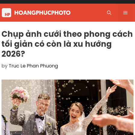
Skip
to
Me
content
Chụp ảnh cưới theo phong cách
tối giản có còn là xu hướng
2026?
by
Truc Le Phan Phuong