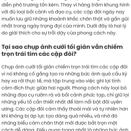
diễn phô trương tốn kém. Thay vì hàng trăm khung hình
với đủ loại bối cảnh và đạo cụ, các cặp đôi ngày nay
muốn lưu giữ những khoảnh khắc chân thật và gần gũi
nhất trong ngày trọng đại của mình. Dưới đây là hai lý
do giải thích cho sự trỗi dậy của phong cách này.
Tại sao chụp ảnh cưới tối giản vẫn chiếm
trọn trái tim các cặp đôi?
Chụp ảnh cưới tối giản chiếm trọn trái tim các cặp đôi
vì nó không cố gắng tạo ra những bức ảnh quá cầu kỳ
hay xa rời thực tế, mà tập trung vào việc ghi lại tình
cảm đích thực giữa hai người. Phong cách này loại bỏ
những đạo cụ rườm rà và bối cảnh phức tạp, chỉ giữ lại
những yếu tố cần thiết nhất để làm nổi bật đôi uyên
ương. Các cặp đôi cảm thấy thoải mái và tự nhiên hơn
khi không bị áp lực tạo dáng quá nhiều, và nhờ đó
những biểu cảm chân thật mới được bắt trọn một
cách dễ dàng. Điều quan trọng nhất là những bức ảnh