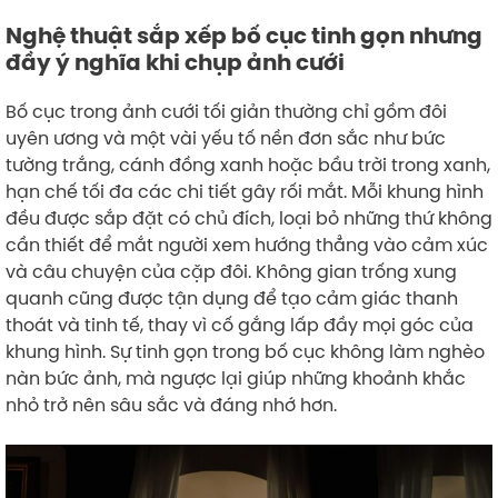
Nghệ thuật sắp xếp bố cục tinh gọn nhưng
đầy ý nghĩa khi chụp ảnh cưới
Bố cục trong ảnh cưới tối giản thường chỉ gồm đôi
uyên ương và một vài yếu tố nền đơn sắc như bức
tường trắng, cánh đồng xanh hoặc bầu trời trong xanh,
hạn chế tối đa các chi tiết gây rối mắt. Mỗi khung hình
đều được sắp đặt có chủ đích, loại bỏ những thứ không
cần thiết để mắt người xem hướng thẳng vào cảm xúc
và câu chuyện của cặp đôi. Không gian trống xung
quanh cũng được tận dụng để tạo cảm giác thanh
thoát và tinh tế, thay vì cố gắng lấp đầy mọi góc của
khung hình. Sự tinh gọn trong bố cục không làm nghèo
nàn bức ảnh, mà ngược lại giúp những khoảnh khắc
nhỏ trở nên sâu sắc và đáng nhớ hơn.