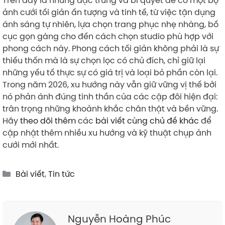
ảnh cưới tối giản ấn tượng và tinh tế, từ việc tận dụng
ánh sáng tự nhiên, lựa chọn trang phục nhẹ nhàng, bố
cục gọn gàng cho đến cách chọn studio phù hợp với
phong cách này. Phong cách tối giản không phải là sự
thiếu thốn mà là sự chọn lọc có chủ đích, chỉ giữ lại
những yếu tố thực sự có giá trị và loại bỏ phần còn lại.
Trong năm 2026, xu hướng này vẫn giữ vững vị thế bởi
nó phản ánh đúng tinh thần của các cặp đôi hiện đại:
trân trọng những khoảnh khắc chân thật và bền vững.
Hãy
theo dõi thêm
các
bài viết cùng chủ đề khác
để
cập nhật thêm nhiều xu hướng và kỹ thuật chụp ảnh
cưới mới nhất.
Categories
Bài viết
,
Tin tức
Nguyễn Hoàng Phúc