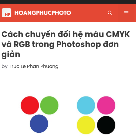
Skip
to
Me
content
Cách chuyển đổi hệ màu CMYK
và RGB trong Photoshop đơn
giản
by
Truc Le Phan Phuong