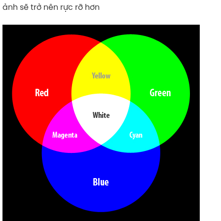
ảnh sẽ trở nên rực rỡ hơn