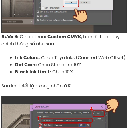
Ở hộp thoại
, bạn đặt các tùy
Bước 6:
Custom CMYK
chỉnh thông số như sau:
Chọn Toyo Inks (Coasted Web Offset)
Ink Colors:
Chọn Standard 10%
Dot Gain:
Chọn 10%
Black Ink Limit:
Sau khi thiết lập xong nhấn
.
OK