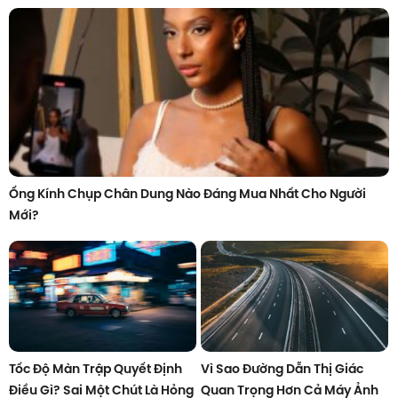
Ống Kính Chụp Chân Dung Nào Đáng Mua Nhất Cho Người
Mới?
Tốc Độ Màn Trập Quyết Định
Vì Sao Đường Dẫn Thị Giác
Điều Gì? Sai Một Chút Là Hỏng
Quan Trọng Hơn Cả Máy Ảnh