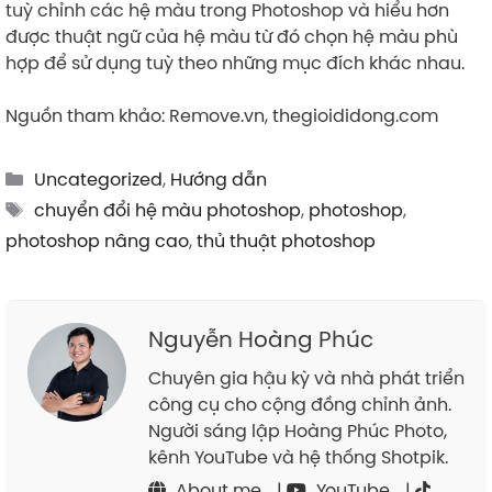
tuỳ chỉnh các hệ màu trong Photoshop và hiểu hơn
được thuật ngữ của hệ màu từ đó chọn hệ màu phù
hợp để sử dụng tuỳ theo những mục đích khác nhau.
Nguồn tham khảo: Remove.vn, thegioididong.com
Categories
Uncategorized
,
Hướng dẫn
Tags
chuyển đổi hệ màu photoshop
,
photoshop
,
photoshop nâng cao
,
thủ thuật photoshop
Nguyễn Hoàng Phúc
Chuyên gia hậu kỳ và nhà phát triển
công cụ cho cộng đồng chỉnh ảnh.
Người sáng lập Hoàng Phúc Photo,
kênh YouTube và hệ thống Shotpik.
About me
|
YouTube
|