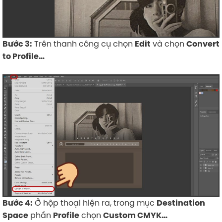
Trên thanh công cụ chọn
và chọn
Bước 3:
Edit
Convert
to Profile…
Ở hộp thoại hiện ra, trong mục
Bước 4:
Destination
phần
chọn
Space
Profile
Custom CMYK…