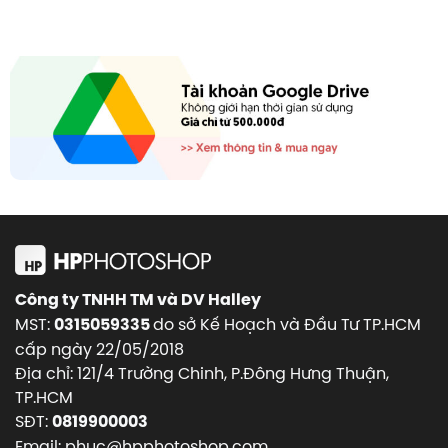
Công ty TNHH TM và DV Halley
MST:
do sở Kế Hoạch và Đầu Tư TP.HCM
0315059335
cấp ngày 22/05/2018
Địa chỉ: 121/4 Trường Chinh, P.Đông Hưng Thuận,
TP.HCM
SĐT:
0819900003
Email: phuc@hpphotoshop.com