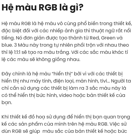
Hệ màu RGB là gì?
Hệ màu RGB là hệ màu vô cùng phổ biến trong thiết kế,
đặc biệt đối với các nhiếp ảnh gia thì thuật ngữ rất nổi
tiếng. Nó đơn giản được tạo thành từ Red, Green và
blue. 3 Màu này trong tự nhiên phối trộn với nhau theo
thỉ lệ 1:1:1 sẽ tạo ra màu trắng. Với các sắc màu khác tỉ
lệ các màu sẽ không giống nhau.
Đây chính là hệ màu “hiển thị” bởi vì với các thiết bị
hiển thị như máy tính, điện loại, màn hình, tivi… Người ta
chỉ cần sử dụng các thiết bị làm ra 3 sắc màu này là
có thể hiển thị bức hình, video hoặc bản thiết kế của
bạn.
Khi thiết kế đồ hoạ sử dụng để hiển thị bạn quan trọng
kế các sản phẩm của mình trên hệ màu RGB. Việc sử
dùn RGB sẽ giúp màu sắc của bản thiết kế hoặc bức