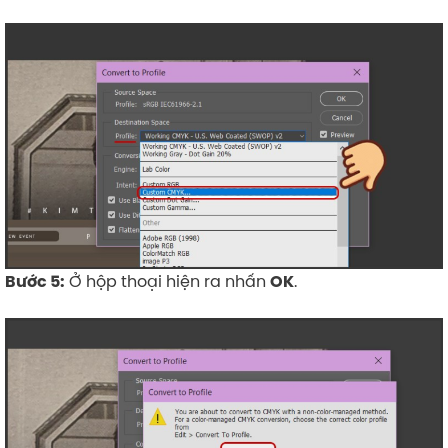
Ở hộp thoại hiện ra nhấn
.
Bước 5:
OK