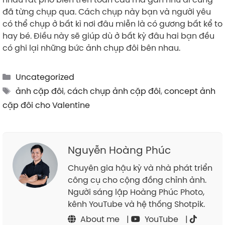
đã từng chụp qua. Cách chụp này bạn và người yêu
có thể chụp ở bất kì nơi đâu miễn là có gương bất kể to
hay bé. Điều này sẽ giúp dù ở bất kỳ đâu hai bạn đều
có ghi lại những bức ảnh chụp đôi bên nhau.
Categories
Uncategorized
Tags
ảnh cặp đôi
,
cách chụp ảnh cặp đôi
,
concept ảnh
cặp đôi cho Valentine
Nguyễn Hoàng Phúc
Chuyên gia hậu kỳ và nhà phát triển
công cụ cho cộng đồng chỉnh ảnh.
Người sáng lập Hoàng Phúc Photo,
kênh YouTube và hệ thống Shotpik.
About me
|
YouTube
|