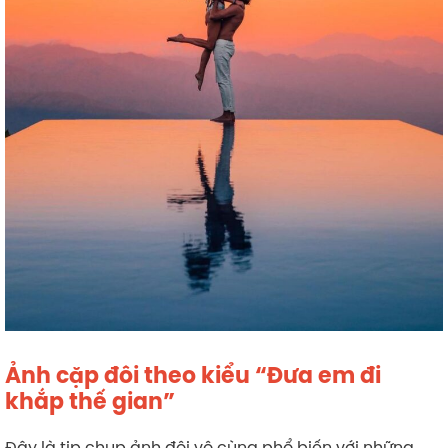
Ảnh cặp đôi theo kiểu “Đưa em đi
khắp thế gian”
Đây là tip chụp ảnh đôi vô cùng phổ biến với những