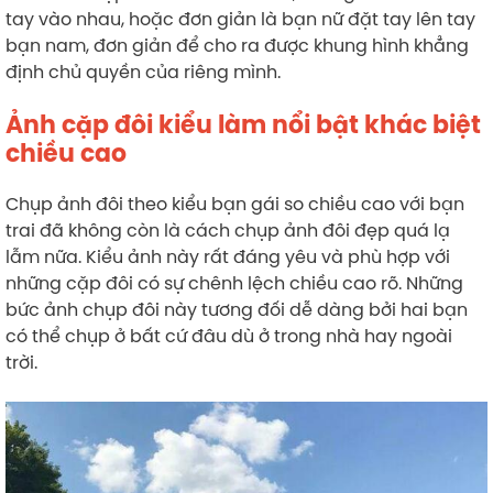
tay vào nhau, hoặc đơn giản là bạn nữ đặt tay lên tay
bạn nam, đơn giản để cho ra được khung hình khẳng
định chủ quyền của riêng mình.
Ảnh cặp đôi kiểu làm nổi bật khác biệt
chiều cao
Chụp ảnh đôi theo kiểu bạn gái so chiều cao với bạn
trai đã không còn là cách chụp ảnh đôi đẹp quá lạ
lẫm nữa. Kiểu ảnh này rất đáng yêu và phù hợp với
những cặp đôi có sự chênh lệch chiều cao rõ. Những
bức ảnh chụp đôi này tương đối dễ dàng bởi hai bạn
có thể chụp ở bất cứ đâu dù ở trong nhà hay ngoài
trời.