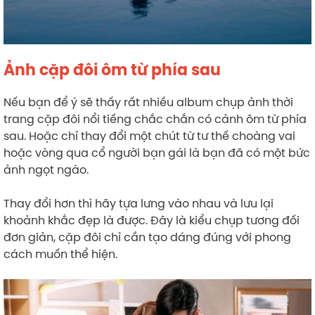
Ảnh cặp đôi ôm từ phía sau
Nếu bạn để ý sẽ thấy rất nhiều album chụp ảnh thời
trang cặp đôi nổi tiếng chắc chắn có cảnh ôm từ phía
sau. Hoặc chỉ thay đổi một chút từ tư thế choàng vai
hoặc vòng qua cổ người bạn gái là bạn đã có một bức
ảnh ngọt ngào.
Thay đổi hơn thì hãy tựa lưng vào nhau và lưu lại
khoảnh khắc đẹp là được. Đây là kiểu chụp tương đối
đơn giản, cặp đôi chỉ cần tạo dáng đúng với phong
cách muốn thể hiện.