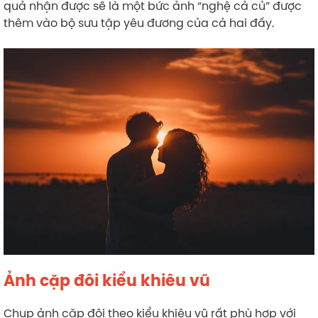
quả nhận được sẽ là một bức ảnh “nghệ cả củ” được
thêm vào bộ sưu tập yêu đương của cả hai đấy.
Ảnh cặp đôi kiểu khiêu vũ
Chụp ảnh cặp đôi theo kiểu khiêu vũ rất phù hợp với