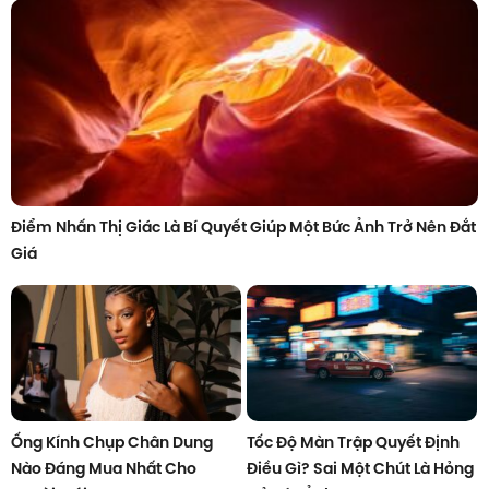
Điểm Nhấn Thị Giác Là Bí Quyết Giúp Một Bức Ảnh Trở Nên Đắt
Giá
Ống Kính Chụp Chân Dung
Tốc Độ Màn Trập Quyết Định
Nào Đáng Mua Nhất Cho
Điều Gì? Sai Một Chút Là Hỏng