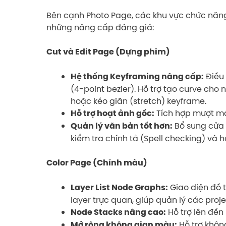
Bên cạnh Photo Page, các khu vực chức năn
những nâng cấp đáng giá:
Cut và Edit Page (Dựng phim)
Điều 
Hệ thống Keyframing nâng cấp:
(4-point bezier). Hỗ trợ tạo curve cho n
hoặc kéo giãn (stretch) keyframe.
Tích hợp mượt mà
Hỗ trợ hoạt ảnh gốc:
Bổ sung cửa s
Quản lý văn bản tốt hơn:
kiểm tra chính tả (Spell checking) và h
Color Page (Chỉnh màu)
Giao diện đồ t
Layer List Node Graphs:
layer trực quan, giúp quản lý các proj
Hỗ trợ lên đến 
Node Stacks nâng cao:
Hỗ trợ khôn
Mở rộng không gian màu: