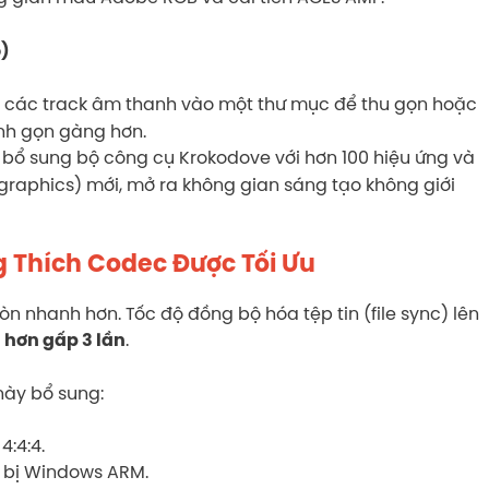
o)
các track âm thanh vào một thư mục để thu gọn hoặc
anh gọn gàng hơn.
bổ sung bộ công cụ Krokodove với hơn 100 hiệu ứng và
raphics) mới, mở ra không gian sáng tạo không giới
g Thích Codec Được Tối Ưu
n nhanh hơn. Tốc độ đồng bộ hóa tệp tin (file sync) lên
.
 hơn gấp 3 lần
này bổ sung:
4:4:4.
ết bị Windows ARM.