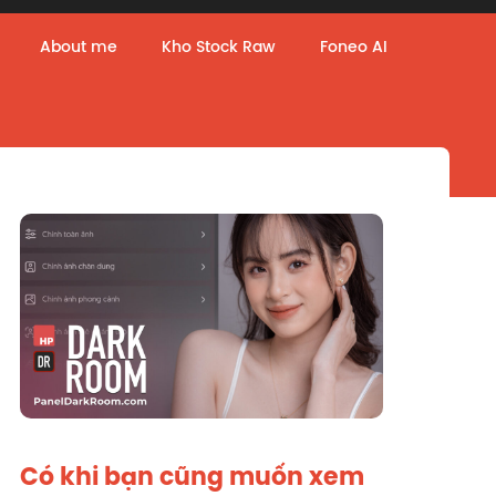
About me
Kho Stock Raw
Foneo AI
Có khi bạn cũng muốn xem