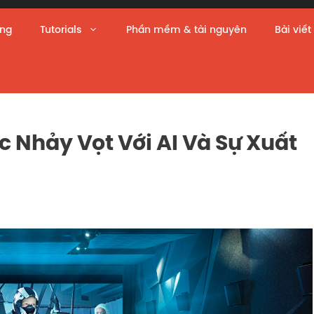
àng
Tutorials
Phần mềm & tài nguyên
Bài viết
c Nhảy Vọt Với AI Và Sự Xuất