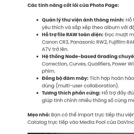
Các tính năng cốt lõi của Photo Page:
Hỗ 
Quản lý thư viện ảnh thông minh:
yêu thích và sắp xếp theo album với đ
Đọc mượt mà
Hỗ trợ file RAW toàn diện:
Canon CR3, Panasonic RW2, Fujifilm RA
A7V trở lên.
Hệ thống Node-based Grading chuyê
Correction, Curves, Qualifiers, Power 
phim.
Tích hợp hoàn hảo
Đồng bộ đám mây:
dùng (multi-user collaboration).
Hỗ trợ đầy đủ
Tương thích phần cứng:
giúp tinh chỉnh nhiều thông số cùng m
Bạn có thể import trực tiếp thư vi
Mẹo nhỏ:
Catalog trực tiếp vào Media Pool của DaVinci