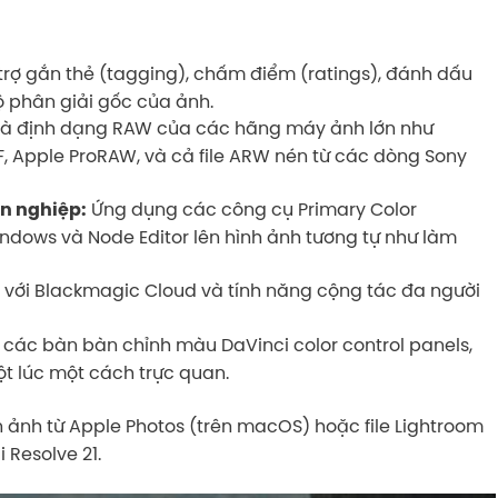
trợ gắn thẻ (tagging), chấm điểm (ratings), đánh dấu
ộ phân giải gốc của ảnh.
 định dạng RAW của các hãng máy ảnh lớn như
F, Apple ProRAW, và cả file ARW nén từ các dòng Sony
Ứng dụng các công cụ Primary Color
n nghiệp:
Windows và Node Editor lên hình ảnh tương tự như làm
 với Blackmagic Cloud và tính năng cộng tác đa người
 các bàn bàn chỉnh màu DaVinci color control panels,
ột lúc một cách trực quan.
ện ảnh từ Apple Photos (trên macOS) hoặc file Lightroom
 Resolve 21.