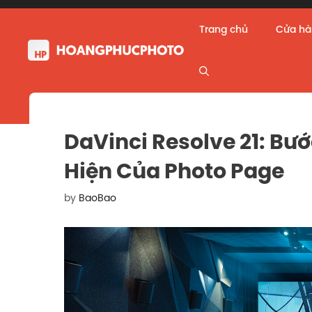
Skip
to
Trang chủ
Cửa h
content
DaVinci Resolve 21: Bướ
Hiện Của Photo Page
by
BaoBao