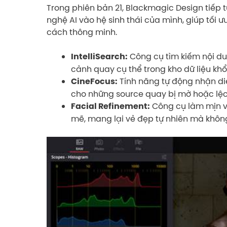
Trong phiên bản 21, Blackmagic Design tiếp t
nghệ AI vào hệ sinh thái của mình, giúp tối ư
cách thông minh.
Công cụ tìm kiếm nội dun
IntelliSearch:
cảnh quay cụ thể trong kho dữ liệu khổn
Tính năng tự động nhận diệ
CineFocus:
cho những source quay bị mờ hoặc lệc
Công cụ làm mịn v
Facial Refinement:
mẽ, mang lại vẻ đẹp tự nhiên mà không