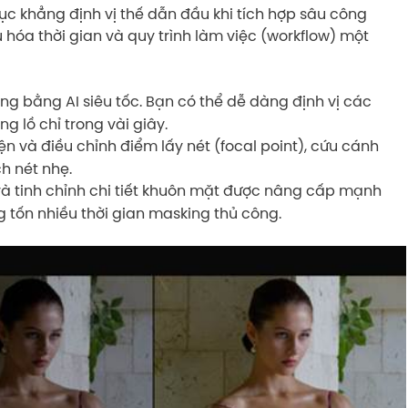
ục khẳng định vị thế dẫn đầu khi tích hợp sâu công
u hóa thời gian và quy trình làm việc (workflow) một
g bằng AI siêu tốc. Bạn có thể dễ dàng định vị các
g lồ chỉ trong vài giây.
n và điều chỉnh điểm lấy nét (focal point), cứu cánh
h nét nhẹ.
à tinh chỉnh chi tiết khuôn mặt được nâng cấp mạnh
 tốn nhiều thời gian masking thủ công.