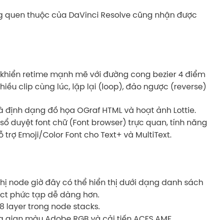
g quen thuộc của DaVinci Resolve cũng nhận được
khiển retime mạnh mẽ với đường cong bezier 4 điểm
hiều clip cùng lúc, lặp lại (loop), đảo ngược (reverse)
 định dạng đồ họa OGraf HTML và hoạt ảnh Lottie.
ổ duyệt font chữ (Font browser) trực quan, tính năng
ỗ trợ Emoji/Color Font cho Text+ và MultiText.
hị node giờ đây có thể hiển thị dưới dạng danh sách
ect phức tạp dễ dàng hơn.
8 layer trong node stacks.
g gian màu Adobe RGB và cải tiến ACES AMF.