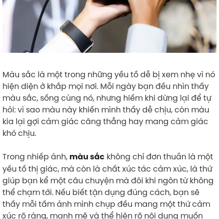
Màu sắc là một trong những yếu tố dễ bị xem nhẹ vì nó
hiện diện ở khắp mọi nơi. Mỗi ngày bạn đều nhìn thấy
màu sắc, sống cùng nó, nhưng hiếm khi dừng lại để tự
hỏi: vì sao màu này khiến mình thấy dễ chịu, còn màu
kia lại gợi cảm giác căng thẳng hay mang cảm giác
khó chịu.
Trong nhiếp ảnh,
không chỉ đơn thuần là một
màu sắc
yếu tố thị giác, mà còn là chất xúc tác cảm xúc, là thứ
giúp bạn kể một câu chuyện mà đôi khi ngôn từ không
thể chạm tới. Nếu biết tận dụng đúng cách, bạn sẽ
thấy mỗi tấm ảnh mình chụp đều mang một thứ cảm
xúc rõ ràng, mạnh mẽ và thể hiện rõ nội dung muốn