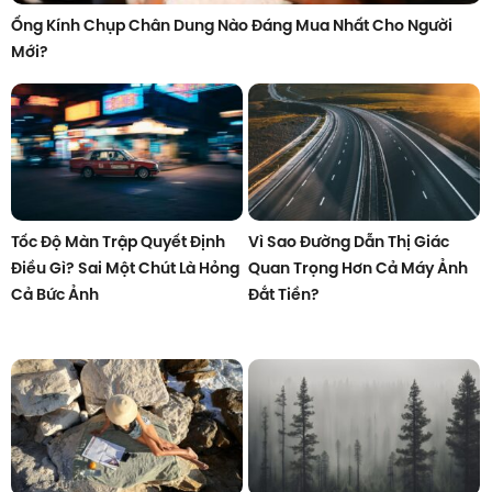
Ống Kính Chụp Chân Dung Nào Đáng Mua Nhất Cho Người
Mới?
Tốc Độ Màn Trập Quyết Định
Vì Sao Đường Dẫn Thị Giác
Điều Gì? Sai Một Chút Là Hỏng
Quan Trọng Hơn Cả Máy Ảnh
Cả Bức Ảnh
Đắt Tiền?