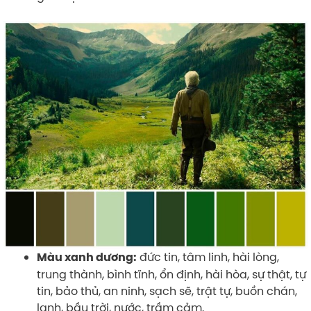
đức tin, tâm linh, hài lòng,
Màu xanh dương:
trung thành, bình tĩnh, ổn định, hài hòa, sự thật, tự
tin, bảo thủ, an ninh, sạch sẽ, trật tự, buồn chán,
lạnh, bầu trời, nước, trầm cảm.