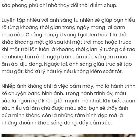
sắc phong phú chỉ nhờ thay đổi thời điểm chụp.
Luyện tập nhiều với ánh sáng tự nhiên sẽ giúp bạn hiểu
rõ từng khoảng thời gian trong ngày mang lại gam
màu nào. Chẳng hạn, giờ vàng (golden hour) là thời
khắc khoảng một giờ sau khi mặt trời mọc hoặc trước
khi mặt trời lặn luôn là khoảng thời gian lý tưởng để tạo
ra những tấm ảnh ngập tràn cảm xúc với gam màu
ấm áp, dịu dàng. Ngược lại, ánh sáng giữa trưa sẽ tạo
màu gắt, khó xử lý hậu kỳ nếu không kiểm soát tốt.
Nhiếp ảnh không chỉ là việc bấm máy, mà là hành trình
kể chuyện bằng hình ảnh. Trong hành trình ấy, màu
sắc là ngôn ngữ không lời mạnh mẽ nhất. Khi biết quan
sát, hiểu và làm chủ được màu sắc, bạn sẽ thấy ảnh
của mình không còn là những tấm hình đẹp mà là
những khoảnh khắc sống động, đầy cảm xúc.