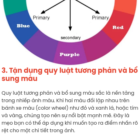
3. Tận dụng quy luật tương phản và bổ
sung màu
Quy luật tương phản và bổ sung màu sắc là nền tảng
trong nhiếp ảnh màu. Khi hai màu đối lập nhau trên
bánh xe màu (color wheel) như đỏ và xanh lá, hoặc tím
và vàng, chúng tạo nên sự nổi bật mạnh mẽ. Đây là
mẹo bạn có thể áp dụng khi muốn tạo ra điểm nhấn rõ
rệt cho một chi tiết trong ảnh.