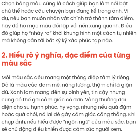
Chọn bảng màu cũng là cách giúp bạn làm nổi bật
chủ thể hoặc câu chuyện bạn đang kể trong ảnh. Ví
dụ, nếu bạn muốn nhân vật chính trở thành tâm điểm,
hãy để họ mặc màu đối lập với nền xung quanh. Điều
đó giúp họ “nhảy ra” khỏi khung hình một cách tự nhiên
mà không cần tới bất kỳ kỹ xảo phức tạp nào.
2. Hiểu rõ ý nghĩa, đặc điểm của từng
màu sắc
Mỗi màu sắc đều mang một thông điệp tâm lý riêng.
Đỏ là màu của đam mê, năng lượng, thậm chí là giận
dữ. Xanh lam mang đến sự bình yên, tin cậy nhưng
cũng có thể gợi cảm giác cô đơn. Vàng thường đại
diện cho sự hạnh phúc, hy vọng, nhưng nếu quá đậm
hoặc quá chói, nó lại dễ gây cảm giác căng thẳng. Khi
chụp ảnh, nếu hiểu được “ngôn ngữ” của màu sắc, bạn
sẽ chủ động điều khiển được cảm xúc người xem.