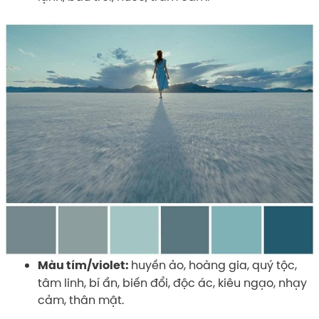
huyền ảo, hoàng gia, quý tộc,
Màu tím/violet:
tâm linh, bí ẩn, biến đổi, độc ác, kiêu ngạo, nhạy
cảm, thân mật.