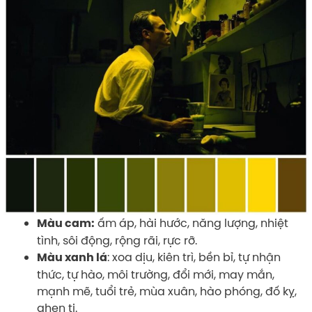
ấm áp, hài hước, năng lượng, nhiệt
Màu cam:
tình, sôi động, rộng rãi, rực rỡ.
: xoa dịu, kiên trì, bền bỉ, tự nhận
Màu xanh lá
thức, tự hào, môi trường, đổi mới, may mắn,
mạnh mẽ, tuổi trẻ, mùa xuân, hào phóng, đố kỵ,
ghen tị.