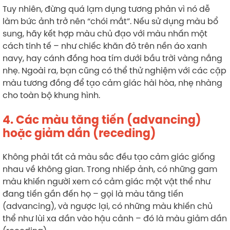
Tuy nhiên, đừng quá lạm dụng tương phản vì nó dễ
làm bức ảnh trở nên “chói mắt”. Nếu sử dụng màu bổ
sung, hãy kết hợp màu chủ đạo với màu nhấn một
cách tinh tế – như chiếc khăn đỏ trên nền áo xanh
navy, hay cánh đồng hoa tím dưới bầu trời vàng nắng
nhẹ. Ngoài ra, bạn cũng có thể thử nghiệm với các cặp
màu tương đồng để tạo cảm giác hài hòa, nhẹ nhàng
cho toàn bộ khung hình.
4. Các màu tăng tiến (advancing)
hoặc giảm dần (receding)
Không phải tất cả màu sắc đều tạo cảm giác giống
nhau về không gian. Trong nhiếp ảnh, có những gam
màu khiến người xem có cảm giác một vật thể như
đang tiến gần đến họ – gọi là màu tăng tiến
(advancing), và ngược lại, có những màu khiến chủ
thể như lùi xa dần vào hậu cảnh – đó là màu giảm dần