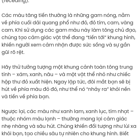
(receding).
Các màu tăng tiến thường là những gam nóng, nằm
về phía cuối dải quang phổ như đỏ, đỏ tím, cam, vàng
cam. Khi sử dụng các gam màu này làm tông chủ đạo,
chúng tạo cảm giác vật thể đang “tiến tới” khung hình,
khiến người xem cảm nhận được sức sống và sự gần
gũi rõ rệt.
Hãy thử tưởng tượng một khung cảnh toàn tông trung
tính – xám, xanh, nâu – và một vật thể nhỏ như chiếc
hộp thư đỏ xuất hiện. Ngay lập tức, đôi mắt bạn sẽ bị
hút về phía màu đỏ đó, như thể nó “nhảy ra” khỏi nền
và tiến về phía bạn.
Ngược lại, các màu như xanh lam, xanh lục, tím nhạt –
thuộc nhóm màu lạnh – thường mang lại cảm giác
nhẹ nhàng và sâu hút. Chúng khiến đối tượng như lùi xa
khỏi bạn, tạo chiều sâu tự nhiên cho khung hình. Biết