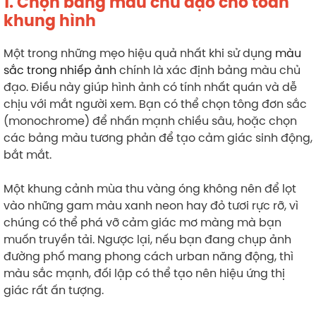
1. Chọn bảng màu chủ đạo cho toàn
khung hình
Một trong những mẹo hiệu quả nhất khi sử dụng
màu
sắc trong nhiếp ảnh
chính là xác định bảng màu chủ
đạo. Điều này giúp hình ảnh có tính nhất quán và dễ
chịu với mắt người xem. Bạn có thể chọn tông đơn sắc
(monochrome) để nhấn mạnh chiều sâu, hoặc chọn
các bảng màu tương phản để tạo cảm giác sinh động,
bắt mắt.
Một khung cảnh mùa thu vàng óng không nên để lọt
vào những gam màu xanh neon hay đỏ tươi rực rỡ, vì
chúng có thể phá vỡ cảm giác mơ màng mà bạn
muốn truyền tải. Ngược lại, nếu bạn đang chụp ảnh
đường phố mang phong cách urban năng động, thì
màu sắc mạnh, đối lập có thể tạo nên hiệu ứng thị
giác rất ấn tượng.