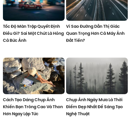
Tốc Độ Màn Trập Quyết Định
Vì Sao Đường Dẫn Thị Giác
Điều Gì? Sai Một Chút Là Hỏng
Quan Trọng Hơn Cả Máy Ảnh
Cả Bức Ảnh
Đắt Tiền?
Cách Tạo Dáng Chụp Ảnh
Chụp Ảnh Ngày Mưa Là Thời
Khiến Bạn Trông Cao Và Thon
Điểm Đẹp Nhất Để Sáng Tạo
Hơn Ngay Lập Tức
Nghệ Thuật