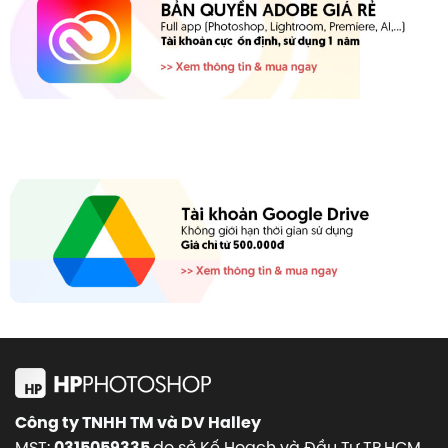
Công ty TNHH TM và DV Halley
MST:
do sở Kế Hoạch và Đầu Tư TP.HCM
0315059335