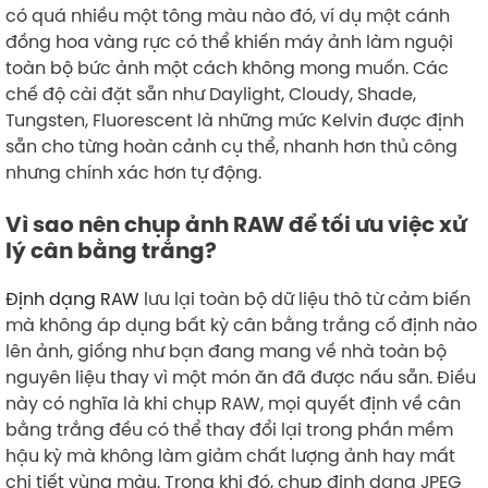
có quá nhiều một tông màu nào đó, ví dụ một cánh
đồng hoa vàng rực có thể khiến máy ảnh làm nguội
toàn bộ bức ảnh một cách không mong muốn. Các
chế độ cài đặt sẵn như Daylight, Cloudy, Shade,
Tungsten, Fluorescent là những mức Kelvin được định
sẵn cho từng hoàn cảnh cụ thể, nhanh hơn thủ công
nhưng chính xác hơn tự động.
Vì sao nên chụp ảnh RAW để tối ưu việc xử
lý cân bằng trắng?
Định dạng RAW
lưu lại toàn bộ dữ liệu thô từ cảm biến
mà không áp dụng bất kỳ cân bằng trắng cố định nào
lên ảnh, giống như bạn đang mang về nhà toàn bộ
nguyên liệu thay vì một món ăn đã được nấu sẵn. Điều
này có nghĩa là khi chụp RAW, mọi quyết định về cân
bằng trắng đều có thể thay đổi lại trong phần mềm
hậu kỳ mà không làm giảm chất lượng ảnh hay mất
chi tiết vùng màu. Trong khi đó, chụp định dạng JPEG