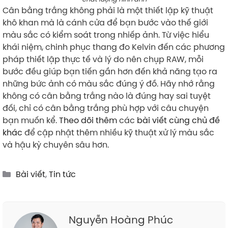
Cân bằng trắng không phải là một thiết lập kỹ thuật
khô khan mà là cánh cửa để bạn bước vào thế giới
màu sắc có kiểm soát trong nhiếp ảnh. Từ việc hiểu
khái niệm, chinh phục thang đo Kelvin đến các phương
pháp thiết lập thực tế và lý do nên chụp RAW, mỗi
bước đều giúp bạn tiến gần hơn đến khả năng tạo ra
những bức ảnh có màu sắc đúng ý đồ. Hãy nhớ rằng
không có cân bằng trắng nào là đúng hay sai tuyệt
đối, chỉ có cân bằng trắng phù hợp với câu chuyện
bạn muốn kể.
Theo dõi thêm
các
bài viết cùng chủ đề
khác
để cập nhật thêm nhiều kỹ thuật xử lý màu sắc
và hậu kỳ chuyên sâu hơn.
Categories
Bài viết
,
Tin tức
Nguyễn Hoàng Phúc