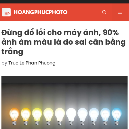
Skip
to
Me
content
Đừng đổ lỗi cho máy ảnh, 90%
ảnh ám màu là do sai cân bằng
trắng
by
Truc Le Phan Phuong