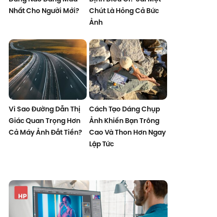
Nhất Cho Người Mới?
Chút Là Hỏng Cả Bức
Ảnh
Vì Sao Đường Dẫn Thị
Cách Tạo Dáng Chụp
Giác Quan Trọng Hơn
Ảnh Khiến Bạn Trông
Cả Máy Ảnh Đắt Tiền?
Cao Và Thon Hơn Ngay
Lập Tức