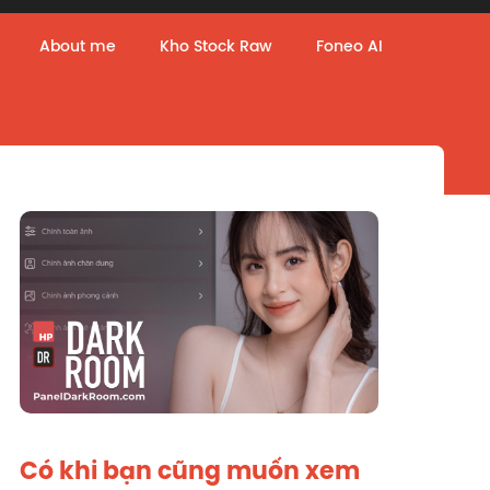
About me
Kho Stock Raw
Foneo AI
Có khi bạn cũng muốn xem