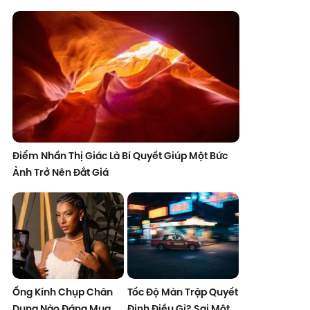
Điểm Nhấn Thị Giác Là Bí Quyết Giúp Một Bức
Ảnh Trở Nên Đắt Giá
Ống Kính Chụp Chân
Tốc Độ Màn Trập Quyết
Dung Nào Đáng Mua
Định Điều Gì? Sai Một