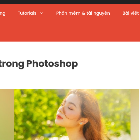
àng
Tutorials
Phần mềm & tài nguyên
Bài viết
 trong Photoshop