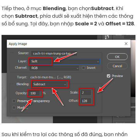
Tiếp theo, ở mục
, bạn chọn
. Khi
Blending
Subtract
chọn
, phía dưới sẽ xuất hiện thêm các thông
Subtract
số bổ sung. Tại đây, bạn nhập
và
.
Scale = 2
Offset = 128
Sau khi kiểm tra lại các thông số đã đúng, bạn nhấn