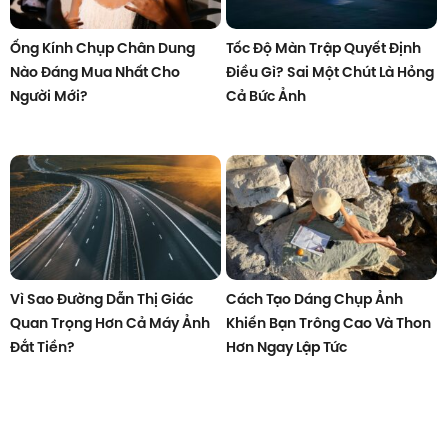
Ống Kính Chụp Chân Dung
Tốc Độ Màn Trập Quyết Định
Nào Đáng Mua Nhất Cho
Điều Gì? Sai Một Chút Là Hỏng
Người Mới?
Cả Bức Ảnh
Vì Sao Đường Dẫn Thị Giác
Cách Tạo Dáng Chụp Ảnh
Quan Trọng Hơn Cả Máy Ảnh
Khiến Bạn Trông Cao Và Thon
Đắt Tiền?
Hơn Ngay Lập Tức