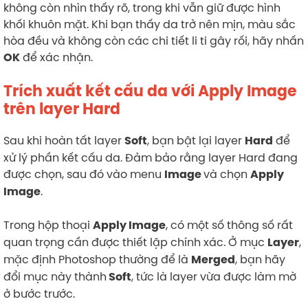
không còn nhìn thấy rõ, trong khi vẫn giữ được hình
khối khuôn mặt. Khi bạn thấy da trở nên mịn, màu sắc
hòa đều và không còn các chi tiết li ti gây rối, hãy nhấn
để xác nhận.
OK
Trích xuất kết cấu da với Apply Image
trên layer Hard
Sau khi hoàn tất layer
, bạn bật lại layer
để
Soft
Hard
xử lý phần kết cấu da. Đảm bảo rằng layer Hard đang
được chọn, sau đó vào menu
và chọn
Image
Apply
.
Image
Trong hộp thoại
, có một số thông số rất
Apply Image
quan trọng cần được thiết lập chính xác. Ở mục
,
Layer
mặc định Photoshop thường để là
, bạn hãy
Merged
đổi mục này thành
, tức là layer vừa được làm mờ
Soft
ở bước trước.