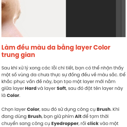
Làm đều màu da bằng layer Color
trung gian
Sau khi xử lý xong các lỗi chi tiết, bạn có thể nhận thấy
một số vùng da chưa thực sự đồng đều về màu sắc. Để
khắc phục vấn đề này, bạn tạo một layer mới nằm
giữa layer
và layer
, sau đó đặt tên layer này
Hard
Soft
là
.
Color
Chọn layer
, sau đó sử dụng công cụ
. Khi
Color
Brush
đang dùng
, bạn giữ phím
để tạm thời
Brush
Alt
chuyển sang công cụ
, rồi
vào một
Eyedropper
click