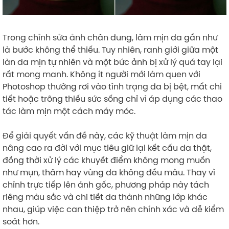
Trong chỉnh sửa ảnh chân dung, làm mịn da gần như
là bước không thể thiếu. Tuy nhiên, ranh giới giữa một
làn da mịn tự nhiên và một bức ảnh bị xử lý quá tay lại
rất mong manh. Không ít người mới làm quen với
Photoshop thường rơi vào tình trạng da bị bệt, mất chi
tiết hoặc trông thiếu sức sống chỉ vì áp dụng các thao
tác làm mịn một cách máy móc.
Để giải quyết vấn đề này, các kỹ thuật làm mịn da
nâng cao ra đời với mục tiêu giữ lại kết cấu da thật,
đồng thời xử lý các khuyết điểm không mong muốn
như mụn, thâm hay vùng da không đều màu. Thay vì
chỉnh trực tiếp lên ảnh gốc, phương pháp này tách
riêng màu sắc và chi tiết da thành những lớp khác
nhau, giúp việc can thiệp trở nên chính xác và dễ kiểm
soát hơn.