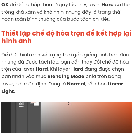
để đóng hộp thoại. Ngay lúc này, layer
có thể
OK
Hard
trông khá xám và khó nhìn, nhưng đây là trạng thái
hoàn toàn bình thường của bước tách chi tiết.
Thiết lập chế độ hòa trộn để kết hợp lại
hình ảnh
Để đưa hình ảnh về trạng thái gần giống ảnh ban đầu
nhưng đã được tách lớp, bạn cần thay đổi chế độ hòa
trộn của layer
. Khi layer
đang được chọn,
Hard
Hard
bạn nhấn vào mục
phía trên bảng
Blending Mode
layer, nơi mặc định đang là
, rồi chọn
Normal
Linear
.
Light