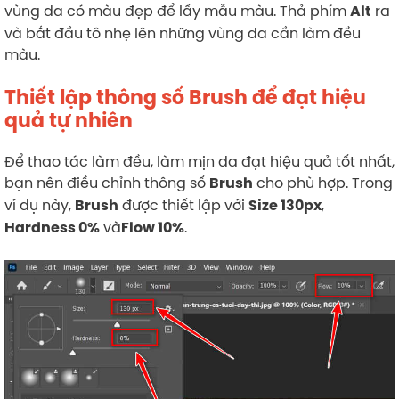
vùng da có màu đẹp để lấy mẫu màu. Thả phím
ra
Alt
và bắt đầu tô nhẹ lên những vùng da cần làm đều
màu.
Thiết lập thông số Brush để đạt hiệu
quả tự nhiên
Để thao tác làm đều, làm mịn da đạt hiệu quả tốt nhất,
bạn nên điều chỉnh thông số
cho phù hợp. Trong
Brush
ví dụ này,
được thiết lập với
,
Brush
Size 130px
và
.
Hardness 0%
Flow 10%