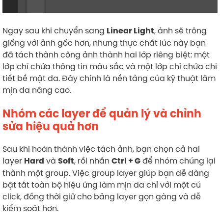
Ngay sau khi chuyển sang
, ảnh sẽ trông
Linear Light
giống với ảnh gốc hơn, nhưng thực chất lúc này bạn
đã tách thành công ảnh thành hai lớp riêng biệt: một
lớp chỉ chứa thông tin màu sắc và một lớp chỉ chứa chi
tiết bề mặt da. Đây chính là nền tảng của kỹ thuật làm
mịn da nâng cao.
Nhóm các layer để quản lý và chỉnh
sửa hiệu quả hơn
Sau khi hoàn thành việc tách ảnh, bạn chọn cả hai
layer
và
, rồi nhấn
để nhóm chúng lại
Hard
Soft
Ctrl + G
thành một group. Việc group layer giúp bạn dễ dàng
bật tắt toàn bộ hiệu ứng làm mịn da chỉ với một cú
click, đồng thời giữ cho bảng layer gọn gàng và dễ
kiểm soát hơn.