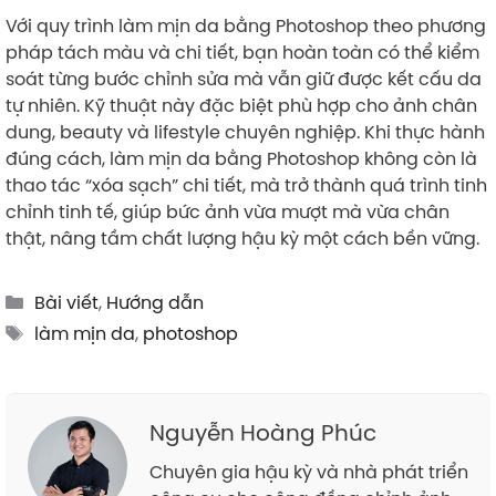
Với quy trình làm mịn da bằng Photoshop theo phương
pháp tách màu và chi tiết, bạn hoàn toàn có thể kiểm
soát từng bước chỉnh sửa mà vẫn giữ được kết cấu da
tự nhiên. Kỹ thuật này đặc biệt phù hợp cho ảnh chân
dung, beauty và lifestyle chuyên nghiệp. Khi thực hành
đúng cách, làm mịn da bằng Photoshop không còn là
thao tác “xóa sạch” chi tiết, mà trở thành quá trình tinh
chỉnh tinh tế, giúp bức ảnh vừa mượt mà vừa chân
thật, nâng tầm chất lượng hậu kỳ một cách bền vững.
Categories
Bài viết
,
Hướng dẫn
Tags
làm mịn da
,
photoshop
Nguyễn Hoàng Phúc
Chuyên gia hậu kỳ và nhà phát triển