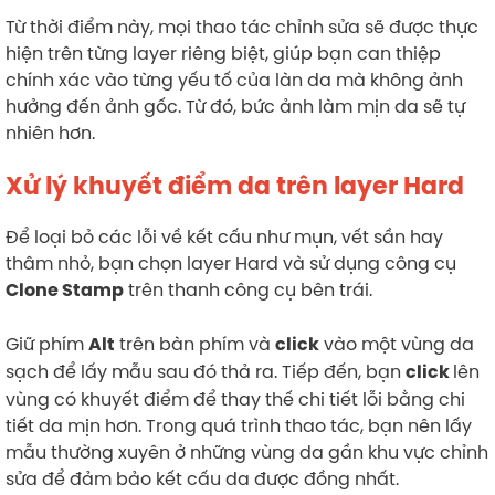
Từ thời điểm này, mọi thao tác chỉnh sửa sẽ được thực
hiện trên từng layer riêng biệt, giúp bạn can thiệp
chính xác vào từng yếu tố của làn da mà không ảnh
hưởng đến ảnh gốc. Từ đó, bức ảnh làm mịn da sẽ tự
nhiên hơn.
Xử lý khuyết điểm da trên layer Hard
Để loại bỏ các lỗi về kết cấu như mụn, vết sần hay
thâm nhỏ, bạn chọn layer Hard và sử dụng công cụ
trên thanh công cụ bên trái.
Clone Stamp
Giữ phím
trên bàn phím và
vào một vùng da
Alt
click
sạch để lấy mẫu sau đó thả ra. Tiếp đến, bạn
lên
click
vùng có khuyết điểm để thay thế chi tiết lỗi bằng chi
tiết da mịn hơn. Trong quá trình thao tác, bạn nên lấy
mẫu thường xuyên ở những vùng da gần khu vực chỉnh
sửa để đảm bảo kết cấu da được đồng nhất.