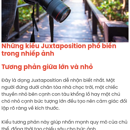
Những kiểu Juxtaposition phổ biến
trong nhiếp ảnh
Tương phản giữa lớn và nhỏ
Đây là dạng Juxtaposition dễ nhận biết nhất. Một
người đứng dưới chân tòa nhà chọc trời, một chiếc
thuyền nhỏ bên cạnh con tàu khổng lồ hay một chú
chó nhỏ cạnh bức tượng lớn đều tạo nên cảm giác đối
lập rõ ràng về kích thước.
Kiểu tương phản này giúp nhấn mạnh quy mô của chủ
thể, đồng thời tạo chiều sâu cho bức ảnh.