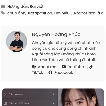
Categories
Hướng dẫn
,
Bài viết
Tags
chụp ảnh
,
Juxtaposition
,
Tìm hiểu Juxtaposition là gì
Nguyễn Hoàng Phúc
Chuyên gia hậu kỳ và nhà phát triển
công cụ cho cộng đồng chỉnh ảnh.
Người sáng lập Hoàng Phúc Photo,
kênh YouTube và hệ thống Shotpik.
About me
|
YouTube
|
TikTok
|
Facebook