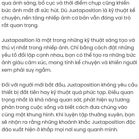
qua ánh sáng, bố cục và thời điểm chụp cũng khiến
bức ảnh mất đi sức hút. Dù Juxtaposition là kỹ thuật kể
chuyện, nền tảng nhiếp ảnh cơ bản vẫn đóng vai trò
rất quan trọng.
Juxtaposition là một trong những kỹ thuật sáng tạo và
thú vị nhất trong nhiếp ảnh. Chỉ bằng cách đặt những
yếu tố đối lập cạnh nhau, bạn có thể tạo ra những bức
ảnh giàu cảm xúc, mang tính kể chuyện và khiến người
xem phải suy ngẫm.
Đối với người mới bắt đầu, Juxtaposition không yêu cầu
thiết bị đắt tiền hay kỹ thuật quá phức tạp. Điều quan
trọng nhất là khả năng quan sát, phát hiện sự tương
phản trong cuộc sống và biết cách đưa chúng vào
cùng một khung hình. Khi luyện tập thường xuyên, bạn
sẽ nhận ra rằng những khoảnh khắc Juxtaposition độc
đáo xuất hiện ở khắp mọi nơi xung quanh mình.