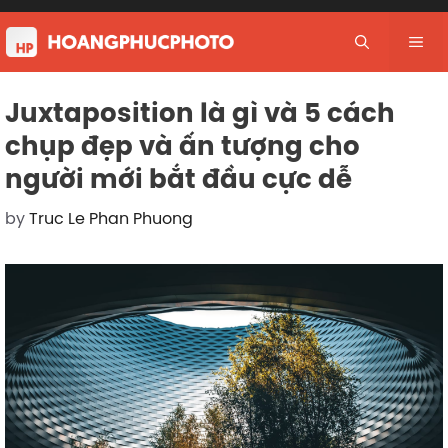
Skip
to
Me
content
Juxtaposition là gì và 5 cách
chụp đẹp và ấn tượng cho
người mới bắt đầu cực dễ
by
Truc Le Phan Phuong