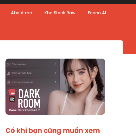
About me
Kho Stock Raw
Foneo AI
Có khi bạn cũng muốn xem