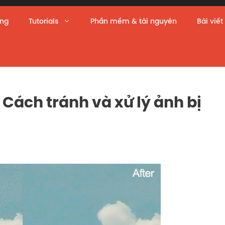
àng
Tutorials
Phần mềm & tài nguyên
Bài viết
? Cách tránh và xử lý ảnh bị