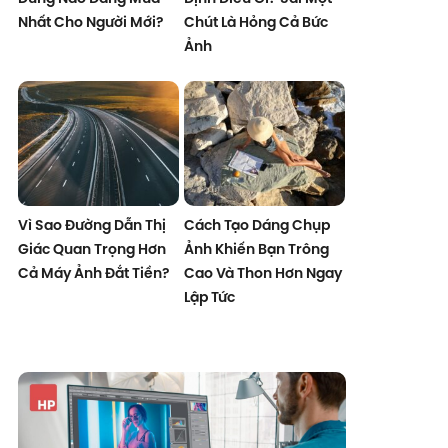
Nhất Cho Người Mới?
Chút Là Hỏng Cả Bức
Ảnh
Vì Sao Đường Dẫn Thị
Cách Tạo Dáng Chụp
Giác Quan Trọng Hơn
Ảnh Khiến Bạn Trông
Cả Máy Ảnh Đắt Tiền?
Cao Và Thon Hơn Ngay
Lập Tức