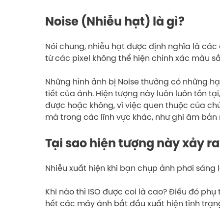
Noise (Nhiễu hạt) là gì?
Nói chung, nhiễu hạt được định nghĩa là các
từ các pixel không thể hiện chính xác màu s
Những hình ảnh bị Noise thường có những hạ
tiết của ảnh. Hiện tượng này luôn luôn tồn t
được hoặc không, vì việc quen thuộc của chú
mà trong các lĩnh vực khác, như ghi âm bản
Tại sao hiện tượng này xảy ra
Nhiễu xuất hiện khi bạn chụp ảnh phơi sáng 
Khi nào thì ISO được coi là cao? Điều đó ph
hết các máy ảnh bắt đầu xuất hiện tình trạn