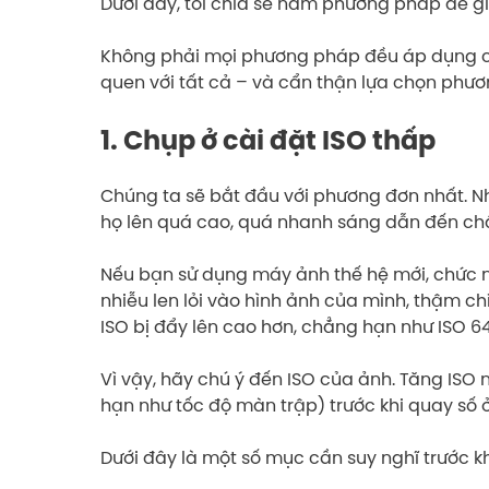
Dưới đây, tôi chia sẻ năm phương pháp để giả
Không phải mọi phương pháp đều áp dụng cho
quen với tất cả – và cẩn thận lựa chọn ph
1. Chụp ở cài đặt ISO thấp
Chúng ta sẽ bắt đầu với phương đơn nhất. N
họ lên quá cao, quá nhanh sáng dẫn đến chất
Nếu bạn sử dụng máy ảnh thế hệ mới, chức nă
nhiễu len lỏi vào hình ảnh của mình, thậm chí 
ISO bị đẩy lên cao hơn, chẳng hạn như ISO 64
Vì vậy, hãy chú ý đến ISO của ảnh. Tăng ISO
hạn như tốc độ màn trập) trước khi quay số 
Dưới đây là một số mục cần suy nghĩ trước kh