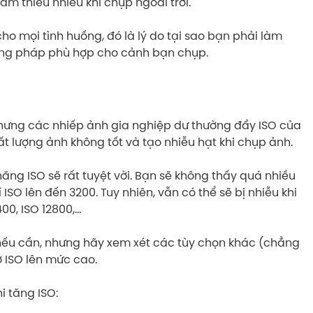
m thiểu nhiễu khi chụp ngoài trời.
 mọi tình huống, đó là lý do tại sao bạn phải làm
ương pháp phù hợp cho cảnh bạn chụp.
hưng các nhiếp ảnh gia nghiệp dư thường đẩy ISO của
 lượng ảnh không tốt và tạo nhiễu hạt khi chụp ảnh.
ng ISO sẽ rất tuyệt vời. Bạn sẽ không thấy quá nhiều
ISO lên đến 3200. Tuy nhiên, vẫn có thể sẽ bị nhiễu khi
00, ISO 12800,…
 nếu cần, nhưng hãy xem xét các tùy chọn khác (chẳng
ở ISO lên mức cao.
i tăng ISO: