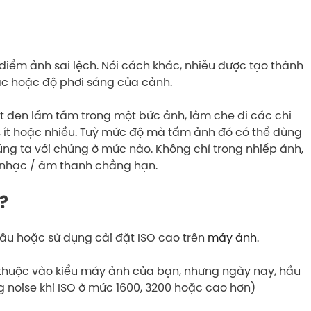
 điểm ảnh sai lệch. Nói cách khác, nhiễu được tạo thành
ắc hoặc độ phơi sáng của cảnh.
t đen lấm tấm trong một bức ảnh, làm che đi các chi
ại, ít hoặc nhiều. Tuỳ mức độ mà tấm ảnh đó có thể dùng
ng ta với chúng ở mức nào. Không chỉ trong nhiếp ảnh,
 nhạc / âm thanh chẳng hạn.
?
lâu hoặc sử dụng cài đặt ISO cao trên
máy ảnh
.
ụ thuộc vào kiểu máy ảnh của bạn, nhưng ngày nay, hầu
g noise khi ISO ở mức 1600, 3200 hoặc cao hơn)