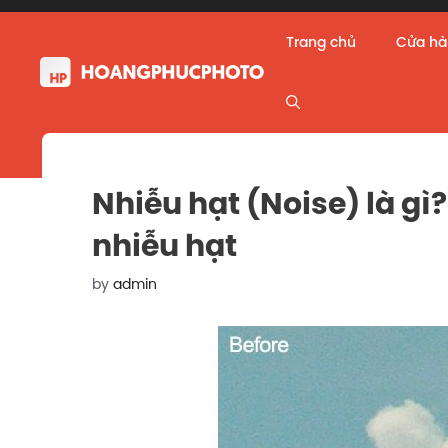
Skip
to
Trang chủ
Cửa h
content
Nhiễu hạt (Noise) là gì
nhiễu hạt
by
admin