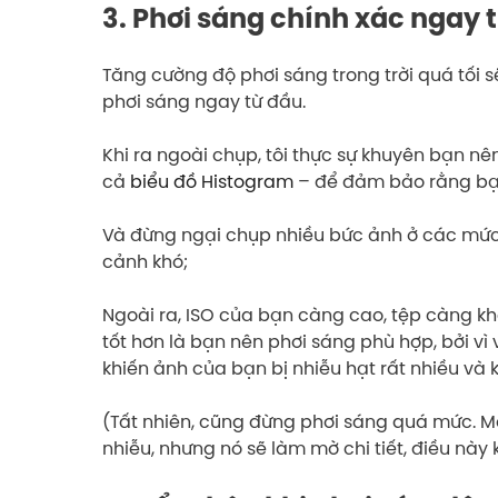
3. Phơi sáng chính xác ngay 
Tăng cường độ phơi sáng trong trời quá tối sẽ
phơi sáng ngay từ đầu.
Khi ra ngoài chụp, tôi thực sự khuyên bạn 
cả
biểu đồ Histogram
– để đảm bảo rằng bạn
Và đừng ngại chụp nhiều bức ảnh ở các mức 
cảnh khó;
Ngoài ra, ISO của bạn càng cao, tệp càng kh
tốt hơn là bạn nên phơi sáng phù hợp, bởi vì
khiến ảnh của bạn bị nhiễu hạt rất nhiều và 
(Tất nhiên, cũng đừng phơi sáng quá mức. 
nhiễu, nhưng nó sẽ làm mờ chi tiết, điều này 