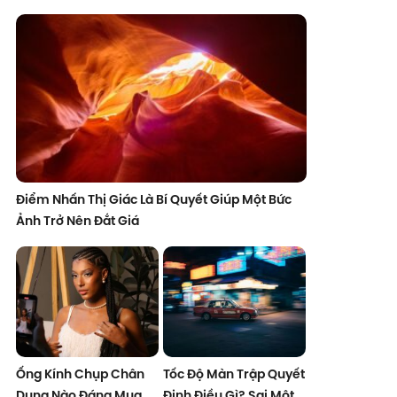
Điểm Nhấn Thị Giác Là Bí Quyết Giúp Một Bức
Ảnh Trở Nên Đắt Giá
Ống Kính Chụp Chân
Tốc Độ Màn Trập Quyết
Dung Nào Đáng Mua
Định Điều Gì? Sai Một