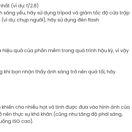
ất (ví dụ: f/2.8)
 sáng yếu, hãy sử dụng tripod và giảm tốc độ cửa trập
ví dụ: chụp người), hãy sử dụng đèn flash
a hiệu quả của phần mềm trong quá trình hậu kỳ, vì vậy
 khi bạn nhận thấy ánh sáng trở nên quá tối, hãy
h khiến cho nhiễu hạt vô tình được đưa vào hình ảnh của
trở nên thực sự khó khăn (cũng như tăng độ phơi sáng,
uống ISO cao).