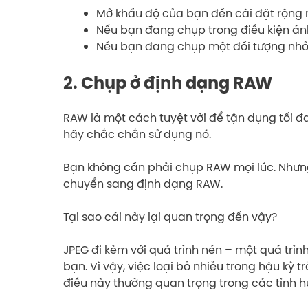
Mở khẩu độ của bạn đến cài đặt rộng nh
Nếu bạn đang chụp trong điều kiện ánh
Nếu bạn đang chụp một đối tượng nhỏ (
2. Chụp ở định dạng RAW
RAW là một cách tuyệt vời để tận dụng tối đ
hãy chắc chắn sử dụng nó.
Bạn không cần phải chụp RAW mọi lúc. Nhưng
chuyển sang định dạng RAW.
Tại sao cái này lại quan trọng đến vậy?
JPEG đi kèm với quá trình nén – một quá trìn
bạn. Vì vậy, việc loại bỏ nhiễu trong hậu kỳ 
điều này thường quan trọng trong các tình h