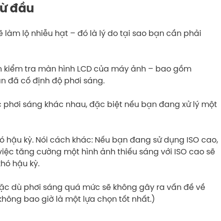
từ đầu
 làm lộ nhiễu hạt – đó là lý do tại sao bạn cần phải
nên kiểm tra màn hình LCD của máy ảnh – bao gồm
 đã cố định độ phơi sáng.
phơi sáng khác nhau, đặc biệt nếu bạn đang xử lý một
ó hậu kỳ. Nói cách khác: Nếu bạn đang sử dụng ISO cao,
 việc tăng cường một hình ảnh thiếu sáng với ISO cao sẽ
khó hậu kỳ.
Mặc dù phơi sáng quá mức sẽ không gây ra vấn đề về
không bao giờ là một lựa chọn tốt nhất.)