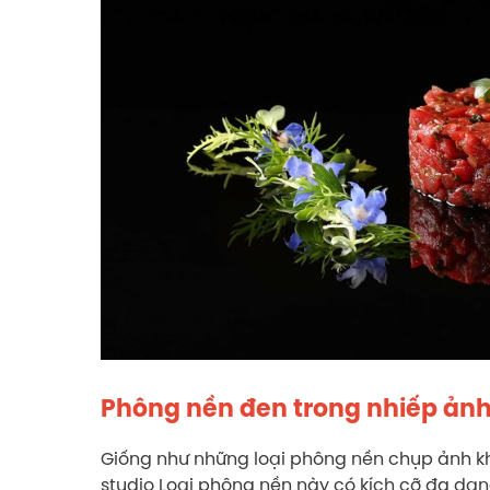
Phông nền đen trong nhiếp ảnh
Giống như những loại phông nền chụp ảnh k
studio Loại phông nền này có kích cỡ đa dạn