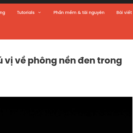
àng
Tutorials
Phần mềm & tài nguyên
Bài viết
 vị về phông nền đen trong