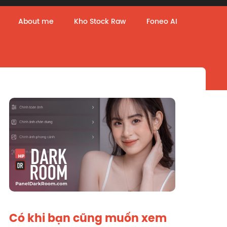
About me
Kho Stock Raw
Foneo AI
Có khi bạn cũng muốn xem