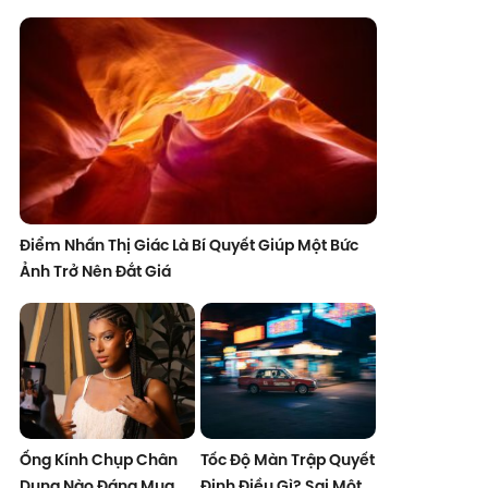
Điểm Nhấn Thị Giác Là Bí Quyết Giúp Một Bức
Ảnh Trở Nên Đắt Giá
Ống Kính Chụp Chân
Tốc Độ Màn Trập Quyết
Dung Nào Đáng Mua
Định Điều Gì? Sai Một