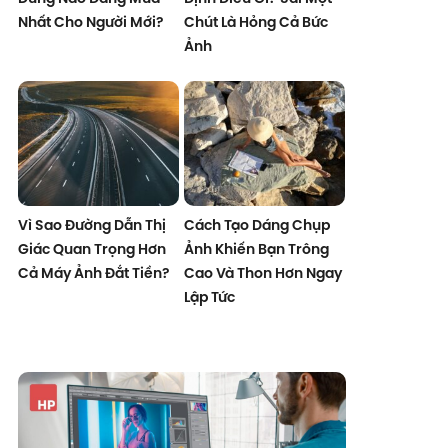
Nhất Cho Người Mới?
Chút Là Hỏng Cả Bức
Ảnh
Vì Sao Đường Dẫn Thị
Cách Tạo Dáng Chụp
Giác Quan Trọng Hơn
Ảnh Khiến Bạn Trông
Cả Máy Ảnh Đắt Tiền?
Cao Và Thon Hơn Ngay
Lập Tức