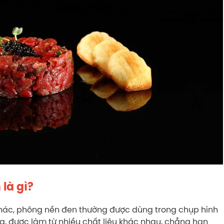
 là gì?
hác, phông nền đen thường được dùng trong chụp hình
g, được làm từ nhiều chất liệu khác nhau, chẳng hạn