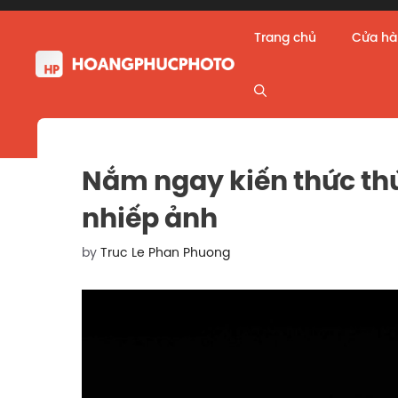
Skip
to
Trang chủ
Cửa h
content
Nắm ngay kiến thức thú
nhiếp ảnh
by
Truc Le Phan Phuong