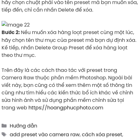
hãy chọn chuột phải vào tên preset mà bạn muốn xóa,
tiếp đến, chỉ cần nhấn Delete để xóa.
Nếu muốn xóa hàng loạt preset cùng một lúc,
Bước 2:
hãy chọn tên thư mục của preset mà bạn dự định xóa.
Kế tiếp, nhấn Delete Group Preset để xóa hàng loạt
theo thư mục.
Trên đây là các cách thao tác với preset trong
Camera Raw thuộc phần mềm Photoshop. Ngoài bài
viết này, bạn cũng có thể xem thêm một số thông tin
cũng như tìm hiểu các kiến thức bổ ích khác về chỉnh
sửa hình ảnh và sử dụng phần mềm chỉnh sửa tại
trang web
https://hoangphucphoto.com
Categories
Hướng dẫn
Tags
add preset vào camera raw
,
cách xóa preset
,