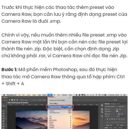
Trước khi thực hiện các thao tác thêm preset vào
Camera Raw, bạn cần lưu ý rằng định dạng preset của
Camera Raw là đuôi .xmp.
Chính vì vậy, nếu muốn thêm nhiều file preset .xmp vào
Camera Raw một lần thì bạn cần nén các file preset lại
thành file nén .zip. Đặc biệt, cần chọn định dạng .zip
chứ không phải .rar, vì Camera Raw chỉ đọc file nén .zip.
Mở phần mềm Photoshop, sau đó thực hiện
Bước 1:
thao tác mở Camera Raw thông qua tổ hợp phím: Ctrl
+ Shift + A