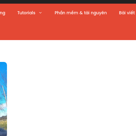
àng
Tutorials
Phần mềm & tài nguyên
Bài viết