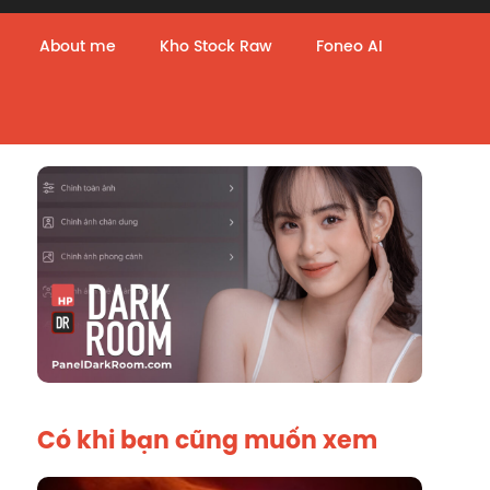
About me
Kho Stock Raw
Foneo AI
Có khi bạn cũng muốn xem