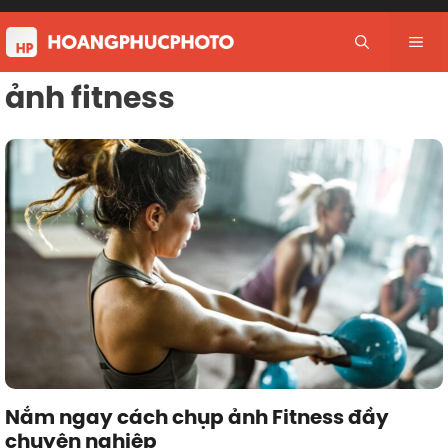
Skip
to
Me
content
ảnh fitness
Nắm ngay cách chụp ảnh Fitness đầy
chuyên nghiệp