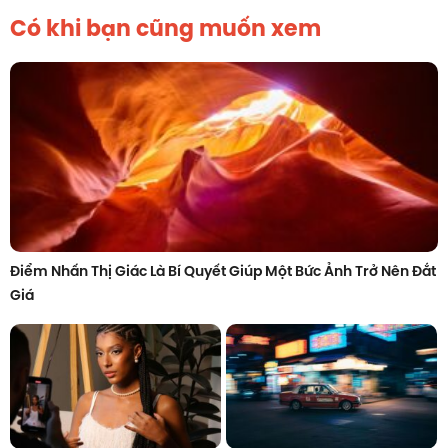
Có khi bạn cũng muốn xem
Điểm Nhấn Thị Giác Là Bí Quyết Giúp Một Bức Ảnh Trở Nên Đắt
Giá