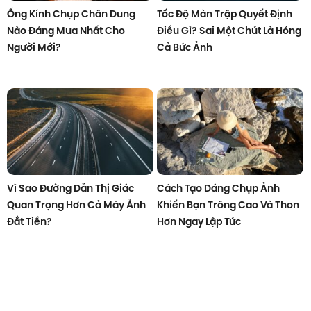
Ống Kính Chụp Chân Dung
Tốc Độ Màn Trập Quyết Định
Nào Đáng Mua Nhất Cho
Điều Gì? Sai Một Chút Là Hỏng
Người Mới?
Cả Bức Ảnh
Vì Sao Đường Dẫn Thị Giác
Cách Tạo Dáng Chụp Ảnh
Quan Trọng Hơn Cả Máy Ảnh
Khiến Bạn Trông Cao Và Thon
Đắt Tiền?
Hơn Ngay Lập Tức