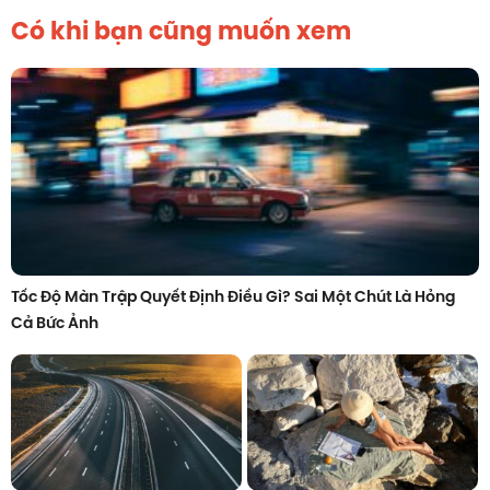
Có khi bạn cũng muốn xem
Tốc Độ Màn Trập Quyết Định Điều Gì? Sai Một Chút Là Hỏng
Cả Bức Ảnh