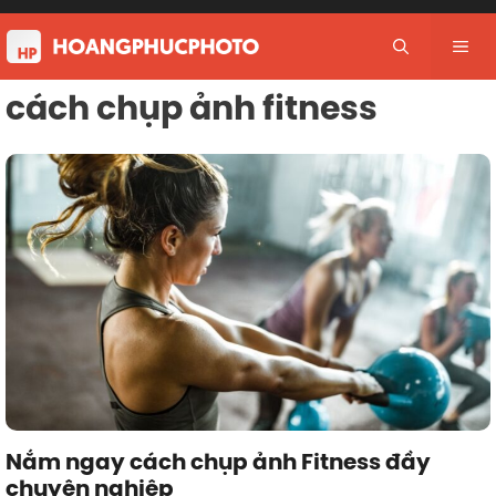
Skip
to
Me
content
cách chụp ảnh fitness
Nắm ngay cách chụp ảnh Fitness đầy
chuyên nghiệp