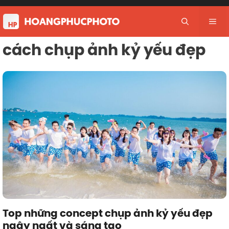
Skip
to
Me
content
cách chụp ảnh kỷ yếu đẹp
Top những concept chụp ảnh kỷ yếu đẹp
ngây ngất và sáng tạo