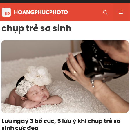
Skip
to
Me
content
chụp trẻ sơ sinh
Lưu ngay 3 bố cục, 5 lưu ý khi chụp trẻ sơ
sinh cực đẹp