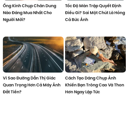
Ống Kính Chụp Chân Dung
Tốc Độ Màn Trập Quyết Định
Nào Đáng Mua Nhất Cho
Điều Gì? Sai Một Chút Là Hỏng
Người Mới?
Cả Bức Ảnh
Vì Sao Đường Dẫn Thị Giác
Cách Tạo Dáng Chụp Ảnh
Quan Trọng Hơn Cả Máy Ảnh
Khiến Bạn Trông Cao Và Thon
Đắt Tiền?
Hơn Ngay Lập Tức