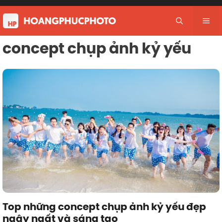
Skip
to
Me
content
concept chụp ảnh kỷ yếu
Top những concept chụp ảnh kỷ yếu đẹp
ngây ngất và sáng tạo