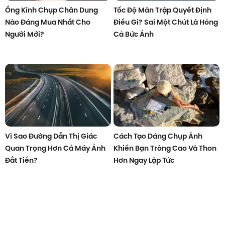
Ống Kính Chụp Chân Dung
Tốc Độ Màn Trập Quyết Định
Nào Đáng Mua Nhất Cho
Điều Gì? Sai Một Chút Là Hỏng
Người Mới?
Cả Bức Ảnh
Vì Sao Đường Dẫn Thị Giác
Cách Tạo Dáng Chụp Ảnh
Quan Trọng Hơn Cả Máy Ảnh
Khiến Bạn Trông Cao Và Thon
Đắt Tiền?
Hơn Ngay Lập Tức