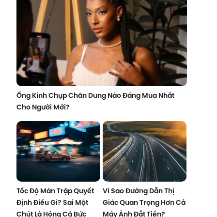
Ống Kính Chụp Chân Dung Nào Đáng Mua Nhất
Cho Người Mới?
Tốc Độ Màn Trập Quyết
Vì Sao Đường Dẫn Thị
Định Điều Gì? Sai Một
Giác Quan Trọng Hơn Cả
Chút Là Hỏng Cả Bức
Máy Ảnh Đắt Tiền?