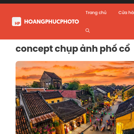
Skip
to
Trang chủ
Cửa h
content
concept chụp ảnh phố cổ