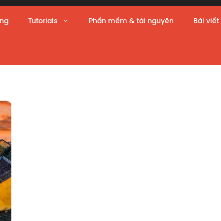
àng
Tutorials
Phần mềm & tài nguyên
Bài viết