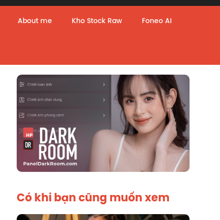
About me
Kho Stock Raw
Foneo AI
Có khi bạn cũng muốn xem