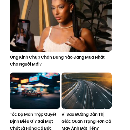
Ống Kính Chụp Chân Dung Nào Đáng Mua Nhất
Cho Người Mới?
Tốc Độ Màn Trập Quyết
Vì Sao Đường Dẫn Thị
Định Điều Gì? Sai Một
Giác Quan Trọng Hơn Cả
Chút Là Hỏng Cả Bức
Máy Ảnh Đắt Tiền?