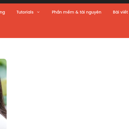
àng
Tutorials
Phần mềm & tài nguyên
Bài viết