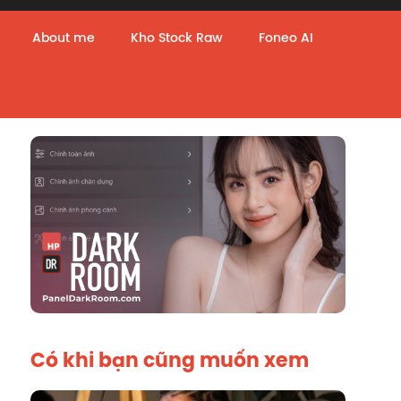
About me
Kho Stock Raw
Foneo AI
Có khi bạn cũng muốn xem