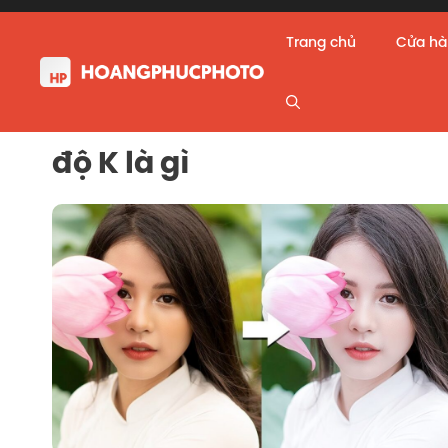
Skip
to
Trang chủ
Cửa h
content
độ K là gì