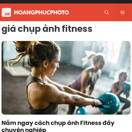
Skip
to
Me
content
giá chụp ảnh fitness
Nắm ngay cách chụp ảnh Fitness đầy
chuyên nghiệp