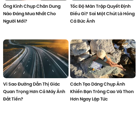
Ống Kính Chụp Chân Dung
Tốc Độ Màn Trập Quyết Định
Nào Đáng Mua Nhất Cho
Điều Gì? Sai Một Chút Là Hỏng
Người Mới?
Cả Bức Ảnh
Vì Sao Đường Dẫn Thị Giác
Cách Tạo Dáng Chụp Ảnh
Quan Trọng Hơn Cả Máy Ảnh
Khiến Bạn Trông Cao Và Thon
Đắt Tiền?
Hơn Ngay Lập Tức