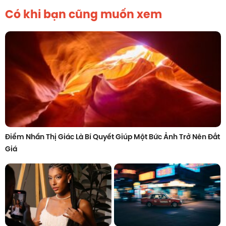
Có khi bạn cũng muốn xem
Điểm Nhấn Thị Giác Là Bí Quyết Giúp Một Bức Ảnh Trở Nên Đắt
Giá