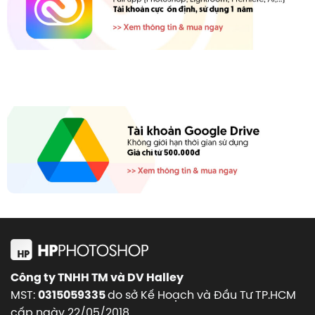
Công ty TNHH TM và DV Halley
MST:
do sở Kế Hoạch và Đầu Tư TP.HCM
0315059335
cấp ngày 22/05/2018