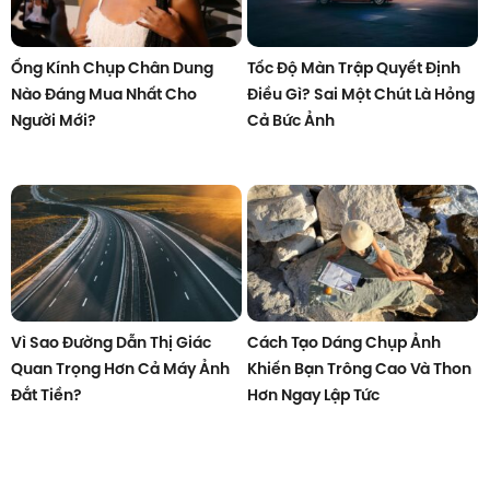
Ống Kính Chụp Chân Dung
Tốc Độ Màn Trập Quyết Định
Nào Đáng Mua Nhất Cho
Điều Gì? Sai Một Chút Là Hỏng
Người Mới?
Cả Bức Ảnh
Vì Sao Đường Dẫn Thị Giác
Cách Tạo Dáng Chụp Ảnh
Quan Trọng Hơn Cả Máy Ảnh
Khiến Bạn Trông Cao Và Thon
Đắt Tiền?
Hơn Ngay Lập Tức