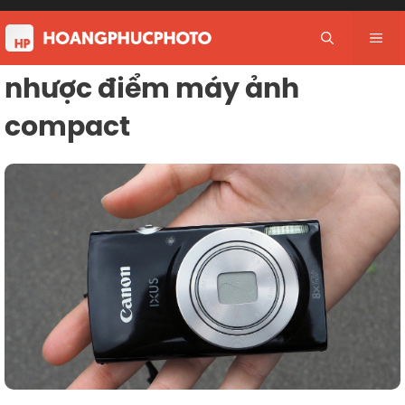
Skip
to
Me
content
nhược điểm máy ảnh
compact