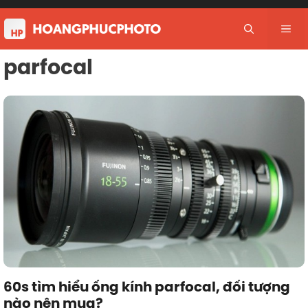
Skip
to
Me
content
parfocal
60s tìm hiểu ống kính parfocal, đối tượng
nào nên mua?