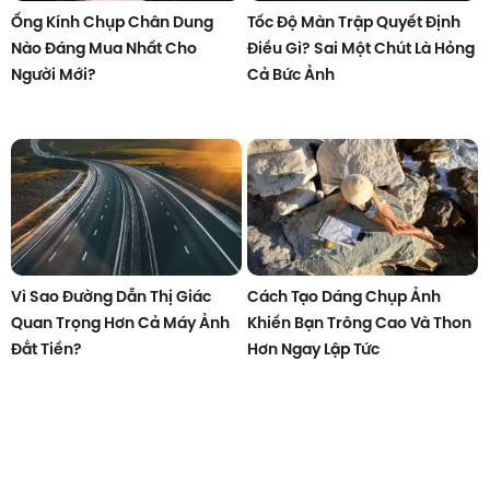
Ống Kính Chụp Chân Dung
Tốc Độ Màn Trập Quyết Định
Nào Đáng Mua Nhất Cho
Điều Gì? Sai Một Chút Là Hỏng
Người Mới?
Cả Bức Ảnh
Vì Sao Đường Dẫn Thị Giác
Cách Tạo Dáng Chụp Ảnh
Quan Trọng Hơn Cả Máy Ảnh
Khiến Bạn Trông Cao Và Thon
Đắt Tiền?
Hơn Ngay Lập Tức