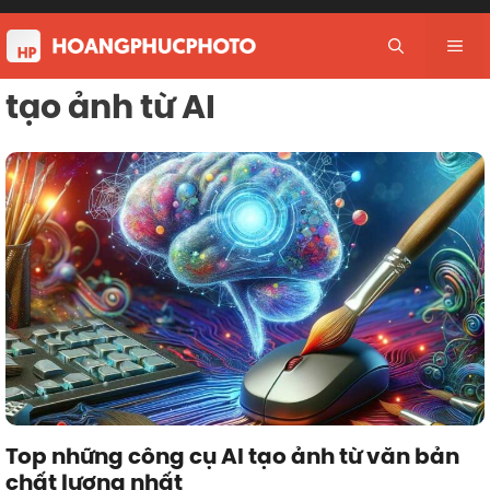
Skip
to
Me
content
tạo ảnh từ AI
Top những công cụ AI tạo ảnh từ văn bản
chất lượng nhất