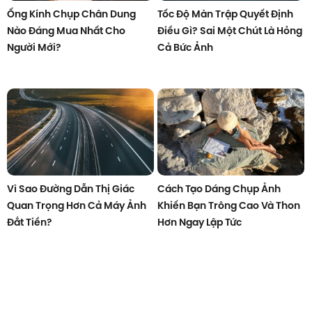
Ống Kính Chụp Chân Dung
Tốc Độ Màn Trập Quyết Định
Nào Đáng Mua Nhất Cho
Điều Gì? Sai Một Chút Là Hỏng
Người Mới?
Cả Bức Ảnh
Vì Sao Đường Dẫn Thị Giác
Cách Tạo Dáng Chụp Ảnh
Quan Trọng Hơn Cả Máy Ảnh
Khiến Bạn Trông Cao Và Thon
Đắt Tiền?
Hơn Ngay Lập Tức