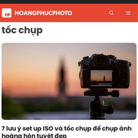
Skip
to
Me
content
tốc chụp
7 lưu ý set up ISO và tốc chụp để chụp ảnh
hoàng hôn tuyệt đẹp