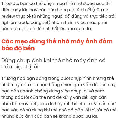
Theo đó, bạn có thể chọn mua thẻ nhớ ở các siêu thị
điện máy lớn hay các cửa hàng có tên tuổi (nếu có
review thực tế từ những người đã dùng và trực tiếp trải
nghiệm trước càng tốt) nhằm tránh việc mua phải
hàng giả với giá tiền bị thổi lên cao quá đà.
Các mẹo dùng thẻ nhớ máy ảnh đảm
bảo độ bền
Dừng chụp ảnh khi thẻ nhớ máy ảnh có
dấu hiệu bị lỗi
Trường hợp bạn đang trong buổi chụp hình nhưng
thẻ
nhớ máy ảnh
của bạn bỗng nhiên gặp vấn đề. Lúc này,
bạn cần nhanh chóng dừng việc chụp lại và xem
thông báo lỗi của thẻ nhớ để xử lý vấn đề. Bạn cần
phải tắt máy ảnh, sau đó hãy rút thẻ nhớ ra. Vì nếu như
bạn vẫn cố sử dụng khi thẻ nhớ đã gặp lỗi thì rất có thể
những bức ảnh của bạn sẽ không được lưu lại.