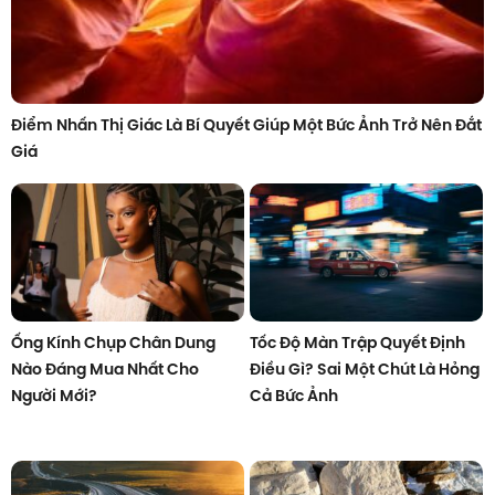
Điểm Nhấn Thị Giác Là Bí Quyết Giúp Một Bức Ảnh Trở Nên Đắt
Giá
Ống Kính Chụp Chân Dung
Tốc Độ Màn Trập Quyết Định
Nào Đáng Mua Nhất Cho
Điều Gì? Sai Một Chút Là Hỏng
Người Mới?
Cả Bức Ảnh