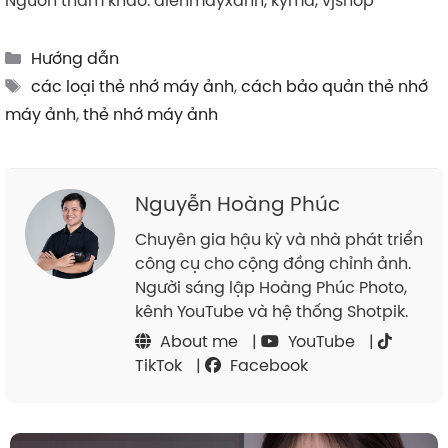
Categories
Hướng dẫn
Tags
các loại thẻ nhớ máy ảnh
,
cách bảo quản thẻ nhớ
máy ảnh
,
thẻ nhớ máy ảnh
Nguyễn Hoàng Phúc
Chuyên gia hậu kỳ và nhà phát triển
công cụ cho cộng đồng chỉnh ảnh.
Người sáng lập Hoàng Phúc Photo,
kênh YouTube và hệ thống Shotpik.
About me
|
YouTube
|
TikTok
|
Facebook