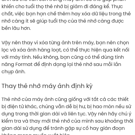
khiến cho tuổi thọ thẻ nhớ bị giảm đi đáng kể. Thực
chất, việc bạn hạn chế thêm hay xóa dữ liệu trong thẻ
nhớ càng ít sẽ giúp tuổi thọ của thẻ nhớ càng được
bền lâu hơn.
Vậy nên thay vì xóa từng ảnh trên máy, bạn nên chọn
lọc và xóa ảnh hàng loạt, có thể thực hiện qua kết nối
với máy tính. Nếu không, bạn cũng có thể dùng tính
năng Format để định dạng lại thẻ nhớ sau mỗi lần
chụp ảnh.
Thay thẻ nhớ máy ảnh định kỳ
Thẻ nhớ của máy ảnh cũng giống với tất cả các thiết
bị điện tử khác, chúng vẫn dễ bị hư, bị hao mòn nếu sử
dụng trong thời gian dài và liên tục. Vậy nên hãy chú ý
kiểm tra và thay mới thẻ nhớ của mình sau khoảng thời
gian dài sử dụng để tránh gặp sự cố hay gián đoạn