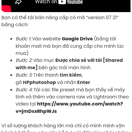
Bạn có thể tải bản nâng cấp có mã “version 07 21”
bằng cách:
Bước 1:
Vào website
(bằng tài
Google Drive
khoản mail mà bạn đã cung cấp cho mình lúc
mua)
Bước 2:
Vào mục
Được chia sẻ với tôi [Shared
bên góc trái màn hình
with me]
Bước 3:
Trên thanh
,
tìm kiếm
gõ
và nhấn
HPphotoshop
Enter
Bước 4:
Tải các file preset mà bạn thấy về máy
tính và thêm vào camera raw và Lightroom theo
video tại
https://www.youtube.com/watch?
v=jmDsxRhpWJs
Vì số lượng khách hàng lớn mà chỉ có mình mình vận