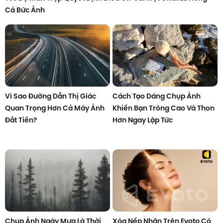
Cả Bức Ảnh
Vì Sao Đường Dẫn Thị Giác
Cách Tạo Dáng Chụp Ảnh
Quan Trọng Hơn Cả Máy Ảnh
Khiến Bạn Trông Cao Và Thon
Đắt Tiền?
Hơn Ngay Lập Tức
Chụp Ảnh Ngày Mưa Là Thời
Xóa Nếp Nhăn Trên Evoto Có