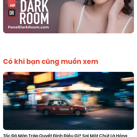
Có khi bạn cũng muốn xem
Tốc Độ Màn Trập Quyết Định Điều Gì? Sai Một Chút Là Hỏng