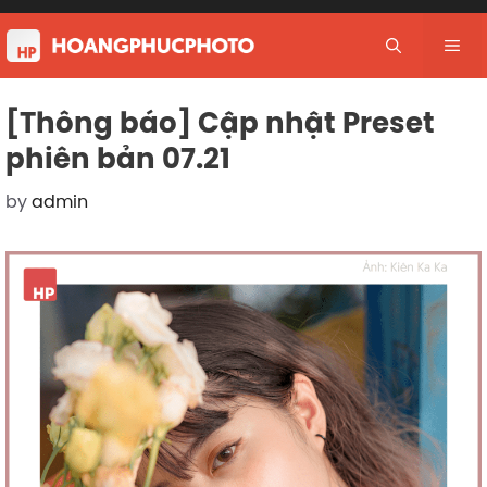
Skip
to
Me
content
[Thông báo] Cập nhật Preset
phiên bản 07.21
by
admin