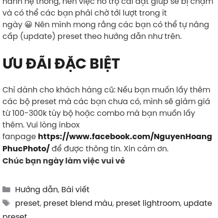
hành hệ thống, nên việc hỗ trợ cài đặt giúp sẽ bị chậm
và có thể các bạn phải chờ tới lượt trong ít
ngày 😀 Nên mình mong rằng các bạn có thể tự nâng
cấp (update) preset theo hướng dẫn như trên.
ƯU ĐÃI ĐẶC BIỆT
Chỉ dành cho khách hàng cũ: Nếu bạn muốn lấy thêm
các bộ preset mà các bạn chưa có, mình sẽ giảm giá
từ 100-300k tùy bộ hoặc combo mà bạn muốn lấy
thêm. Vui lòng inbox
fanpage
https://www.facebook.com/NguyenHoang
để được thông tin. Xin cảm ơn.
PhucPhoto/
Chúc bạn ngày làm việc vui vẻ
Categories
Hướng dẫn
,
Bài viết
Tags
preset
,
preset blend màu
,
preset lightroom
,
update
preset