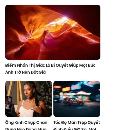
Điểm Nhấn Thị Giác Là Bí Quyết Giúp Một Bức
Ảnh Trở Nên Đắt Giá
Ống Kính Chụp Chân
Tốc Độ Màn Trập Quyết
Dung Nào Đáng Mua
Định Điều Gì? Sai Một