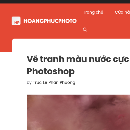
Skip
to
Trang chủ
Cửa h
content
Vẽ tranh màu nước cực 
Photoshop
by
Truc Le Phan Phuong