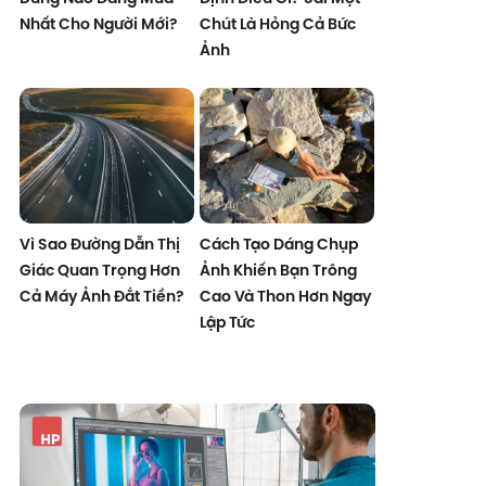
Nhất Cho Người Mới?
Chút Là Hỏng Cả Bức
Ảnh
Vì Sao Đường Dẫn Thị
Cách Tạo Dáng Chụp
Giác Quan Trọng Hơn
Ảnh Khiến Bạn Trông
Cả Máy Ảnh Đắt Tiền?
Cao Và Thon Hơn Ngay
Lập Tức