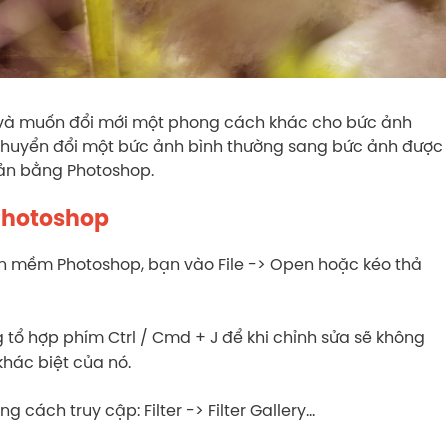
và muốn đổi mới một phong cách khác cho bức ảnh
 chuyển đổi một bức ảnh bình thường sang bức ảnh được
ản bằng Photoshop.
Photoshop
n mềm Photoshop, bạn vào File -> Open hoặc kéo thả
tổ hợp phím Ctrl / Cmd + J để khi chỉnh sửa sẽ không
hác biệt của nó.
cách truy cập: Filter -> Filter Gallery…