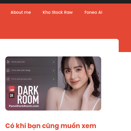
About me
Kho Stock Raw
Foneo AI
Có khi bạn cũng muốn xem