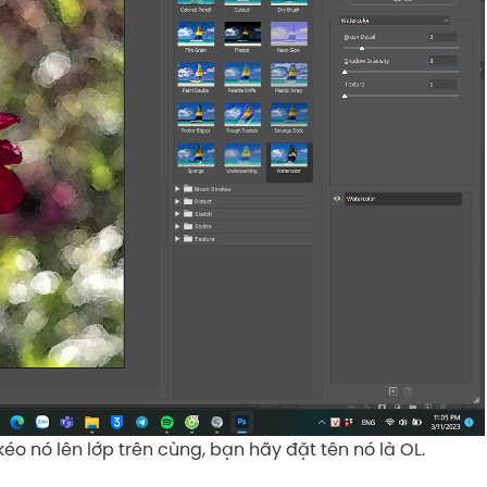
éo nó lên lớp trên cùng, bạn hãy đặt tên nó là OL.