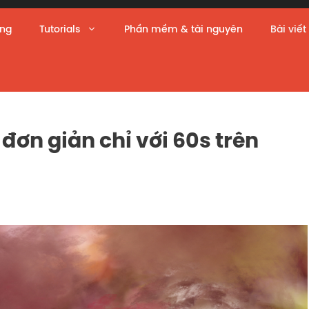
àng
Tutorials
Phần mềm & tài nguyên
Bài viết
đơn giản chỉ với 60s trên