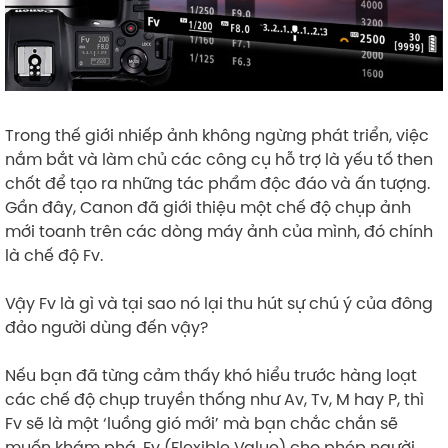
Trong thế giới nhiếp ảnh không ngừng phát triển, việc
nắm bắt và làm chủ các công cụ hỗ trợ là yếu tố then
chốt để tạo ra những tác phẩm độc đáo và ấn tượng.
Gần đây, Canon đã giới thiệu một chế độ chụp ảnh
mới toanh trên các dòng máy ảnh của mình, đó chính
là chế độ Fv.
Vậy Fv là gì và tại sao nó lại thu hút sự chú ý của đông
đảo người dùng đến vậy?
Nếu bạn đã từng cảm thấy khó hiểu trước hàng loạt
các chế độ chụp truyền thống như Av, Tv, M hay P, thì
Fv sẽ là một ‘luồng gió mới’ mà bạn chắc chắn sẽ
muốn khám phá. Fv (Flexible Value) cho phép người