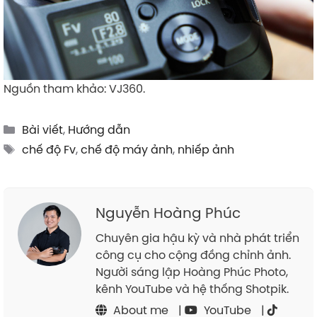
Nguồn tham khảo: VJ360.
Categories
Bài viết
,
Hướng dẫn
Tags
chế độ Fv
,
chế độ máy ảnh
,
nhiếp ảnh
Nguyễn Hoàng Phúc
Chuyên gia hậu kỳ và nhà phát triển
công cụ cho cộng đồng chỉnh ảnh.
Người sáng lập Hoàng Phúc Photo,
kênh YouTube và hệ thống Shotpik.
About me
|
YouTube
|