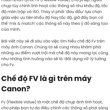
chụp tùy chỉnh linh hoạt các thông số như khẩu độ, tốc
độ màn trập và ISO. Thay vì phải ‘đau đầu’ lựa chọn
giữa việc ưu tiên khẩu độ hay tốc độ, giờ đây bạn có
thể ‘mix & match’ các thông số này theo ý đồ sáng tạo
của mình.
Bài viết này sẽ đi sâu vào việc tìm hiểu chế độ Fv trên
máy ảnh Canon. Chúng ta sẽ cùng nhau khám phá
những ưu điểm vượt trội mà chế độ này mang lại, cũng
như những tình huống nào sẽ là ‘đất dụng võ’ lý tưởng
cho Fv.
Chế độ FV là gì trên máy
Canon?
Fv (Flexible Value) là một chế độ chụp ảnh linh hoạt,
cho phép bạn tự do điều chỉnh các thông số phơi sáng