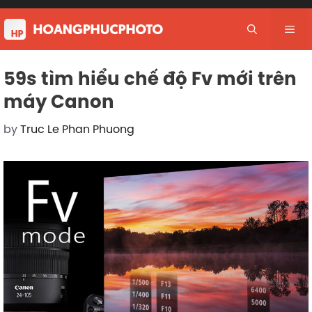
Skip
to
Me
content
59s tìm hiểu chế độ Fv mới trên
máy Canon
by
Truc Le Phan Phuong