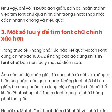
Như vậy, chỉ với 4 bước đơn giản, bạn đã hoàn thành
việc tìm font chữ qua hình ảnh trong Photoshop một
cách nhanh chóng và hiệu quả.
3. Một số lưu ý để tìm font chữ chính
xác hơn
Trong thực tế, không phải lúc nào kết quả Match Font
cũng chính xác 100%. Để nâng cao độ đúng khi
tìm
, bạn nên lưu ý một số điểm sau:
font chữ
Ảnh nên có độ phân giải đủ cao, chữ rõ nét và không bị
hiệu ứng bóp méo quá mạnh. Những font chữ bị kéo
giãn, bo cong hoặc áp dụng hiệu ứng đặc biệt có thể
khiến Photoshop chỉ đưa ra font tương tự chứ không
phải font gốc.
Ngoài ra, Match Font hoạt động tốt nhất với chữ Latin.