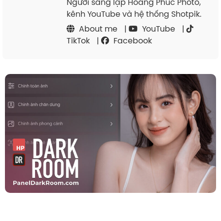
Người sáng lập Hoàng Phúc Photo,
kênh YouTube và hệ thống Shotpik.
About me
|
YouTube
|
TikTok
|
Facebook