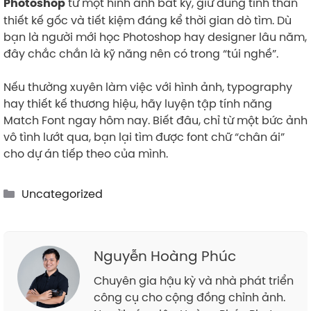
từ một hình ảnh bất kỳ, giữ đúng tinh thần
Photoshop
thiết kế gốc và tiết kiệm đáng kể thời gian dò tìm. Dù
bạn là người mới học Photoshop hay designer lâu năm,
đây chắc chắn là kỹ năng nên có trong “túi nghề”.
Nếu thường xuyên làm việc với hình ảnh, typography
hay thiết kế thương hiệu, hãy luyện tập tính năng
Match Font ngay hôm nay. Biết đâu, chỉ từ một bức ảnh
vô tình lướt qua, bạn lại tìm được font chữ “chân ái”
cho dự án tiếp theo của mình.
Categories
Uncategorized
Nguyễn Hoàng Phúc
Chuyên gia hậu kỳ và nhà phát triển
công cụ cho cộng đồng chỉnh ảnh.