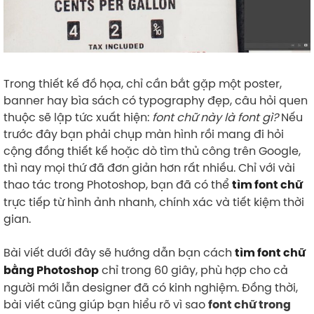
Trong thiết kế đồ họa, chỉ cần bắt gặp một poster,
banner hay bìa sách có typography đẹp, câu hỏi quen
thuộc sẽ lập tức xuất hiện:
font chữ này là font gì?
Nếu
trước đây bạn phải chụp màn hình rồi mang đi hỏi
cộng đồng thiết kế hoặc dò tìm thủ công trên Google,
thì nay mọi thứ đã đơn giản hơn rất nhiều. Chỉ với vài
thao tác trong Photoshop, bạn đã có thể
tìm font chữ
trực tiếp từ hình ảnh nhanh, chính xác và tiết kiệm thời
gian.
Bài viết dưới đây sẽ hướng dẫn bạn cách
tìm font chữ
chỉ trong 60 giây, phù hợp cho cả
bằng Photoshop
người mới lẫn designer đã có kinh nghiệm. Đồng thời,
bài viết cũng giúp bạn hiểu rõ vì sao
font chữ trong