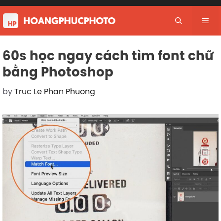
Skip
to
Me
content
60s học ngay cách tìm font chữ
bằng Photoshop
by
Truc Le Phan Phuong