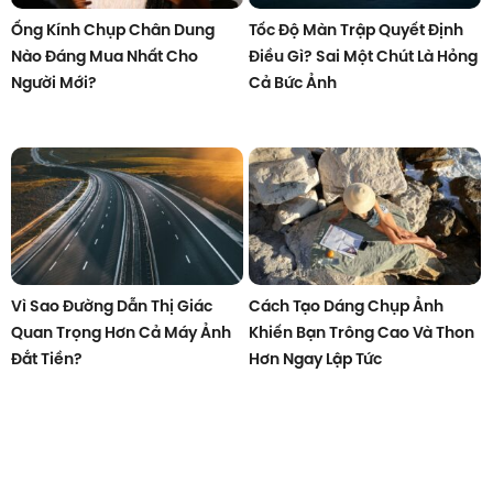
Ống Kính Chụp Chân Dung
Tốc Độ Màn Trập Quyết Định
Nào Đáng Mua Nhất Cho
Điều Gì? Sai Một Chút Là Hỏng
Người Mới?
Cả Bức Ảnh
Vì Sao Đường Dẫn Thị Giác
Cách Tạo Dáng Chụp Ảnh
Quan Trọng Hơn Cả Máy Ảnh
Khiến Bạn Trông Cao Và Thon
Đắt Tiền?
Hơn Ngay Lập Tức