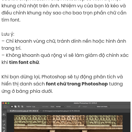
khung chữ nhật trên ảnh. Nhiệm vụ của bạn là kéo và
điều chỉnh khung này sao cho bao trọn phần chữ cần
tìm font.
Lưu ý:
– Chỉ khoanh vùng chữ, tránh dính nền hoặc hình ảnh
trang trí.
– Không khoanh quá rộng vì sẽ làm giảm độ chính xác
khi
.
tìm font chữ
Khi bạn dừng lại, Photoshop sẽ tự động phân tích và
hiển thị danh sách
tương
font chữ trong Photoshop
ứng ở bảng phía dưới.