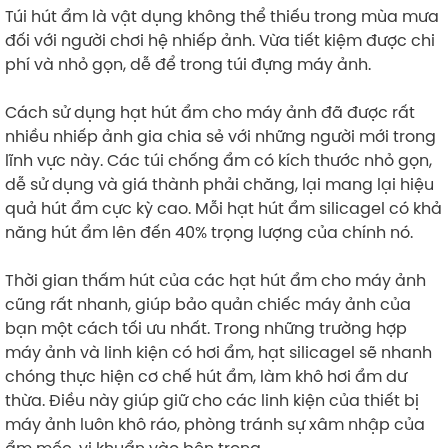
Túi hút ẩm là vật dụng không thể thiếu trong mùa mưa
đối với người chơi hệ nhiếp ảnh. Vừa tiết kiệm được chi
phí và nhỏ gọn, dễ để trong túi đựng máy ảnh.
Cách sử dụng hạt hút ẩm cho máy ảnh đã được rất
nhiều nhiếp ảnh gia chia sẻ với những người mới trong
lĩnh vực này. Các túi chống ẩm có kích thước nhỏ gọn,
dễ sử dụng và giá thành phải chăng, lại mang lại hiệu
quả hút ẩm cực kỳ cao. Mỗi hạt hút ẩm silicagel có khả
năng hút ẩm lên đến 40% trọng lượng của chính nó.
Thời gian thấm hút của các hạt hút ẩm cho máy ảnh
cũng rất nhanh, giúp bảo quản chiếc máy ảnh của
bạn một cách tối ưu nhất. Trong những trường hợp
máy ảnh và linh kiện có hơi ẩm, hạt silicagel sẽ nhanh
chóng thực hiện cơ chế hút ẩm, làm khô hơi ẩm dư
thừa. Điều này giúp giữ cho các linh kiện của thiết bị
máy ảnh luôn khô ráo, phòng tránh sự xâm nhập của
ẩm mốc, vi khuẩn vào bên trong.