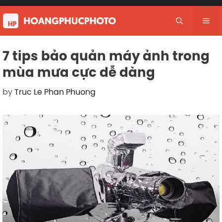
Skip
to
Me
content
7 tips bảo quản máy ảnh trong
mùa mưa cực dễ dàng
by
Truc Le Phan Phuong