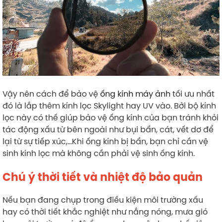
Vậy nên cách để bảo vệ
ống kính máy ảnh
tối ưu nhất
đó là lắp thêm kính lọc Skylight hay UV vào. Bởi bộ kính
lọc này có thế giúp bảo vệ ống kính của bạn tránh khỏi
tác động xấu từ bên ngoài như bụi bẩn, cát, vết dơ để
lại từ sự tiếp xúc,…Khi ống kính bị bẩn, bạn chỉ cần vệ
sinh kính lọc mà không cần phải vệ sinh ống kính.
Chú ý thời tiết và nhiệt độ bảo quản
Nếu bạn đang chụp trong điều kiện môi trường xấu
hay có thời tiết khắc nghiệt như nắng nóng, mưa gió