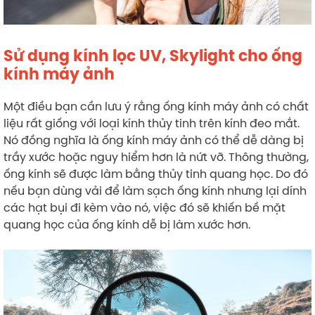
Sử dụng kính lọc UV, Skylight cho ống
kính máy ảnh
Một điều bạn cần lưu ý rằng ống kính máy ảnh có chất
liệu rất giống với loại kính thủy tinh trên kính đeo mắt.
Nó đồng nghĩa là ống kính máy ảnh có thể dễ dàng bị
trầy xước hoặc nguy hiểm hơn là nứt vỡ. Thông thường,
ống kính sẽ được làm bằng thủy tinh quang học. Do đó
nếu bạn dùng vải để làm sạch ống kính nhưng lại dính
các hạt bụi đi kèm vào nó, việc đó sẽ khiến bề mặt
quang học của ống kính dễ bị làm xước hơn.