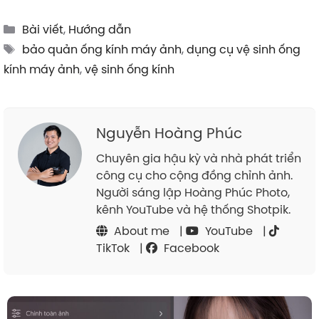
Categories
Bài viết
,
Hướng dẫn
Tags
bảo quản ống kính máy ảnh
,
dụng cụ vệ sinh ống
kính máy ảnh
,
vệ sinh ống kính
Nguyễn Hoàng Phúc
Chuyên gia hậu kỳ và nhà phát triển
công cụ cho cộng đồng chỉnh ảnh.
Người sáng lập Hoàng Phúc Photo,
kênh YouTube và hệ thống Shotpik.
About me
|
YouTube
|
TikTok
|
Facebook