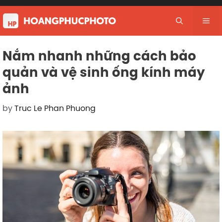
Skip
to
Me
content
Nắm nhanh những cách bảo
quản và vệ sinh ống kính máy
ảnh
by
Truc Le Phan Phuong