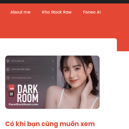
About me
Kho Stock Raw
Foneo AI
Có khi bạn cũng muốn xem