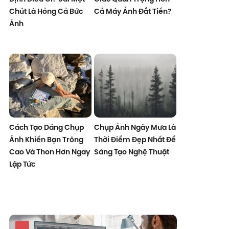
Chút Là Hỏng Cả Bức
Cả Máy Ảnh Đắt Tiền?
Ảnh
Cách Tạo Dáng Chụp
Chụp Ảnh Ngày Mưa Là
Ảnh Khiến Bạn Trông
Thời Điểm Đẹp Nhất Để
Cao Và Thon Hơn Ngay
Sáng Tạo Nghệ Thuật
Lập Tức