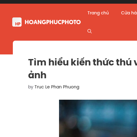
Skip
to
Trang chủ
Cửa h
content
Tìm hiểu kiến thức thú 
ảnh
by
Truc Le Phan Phuong