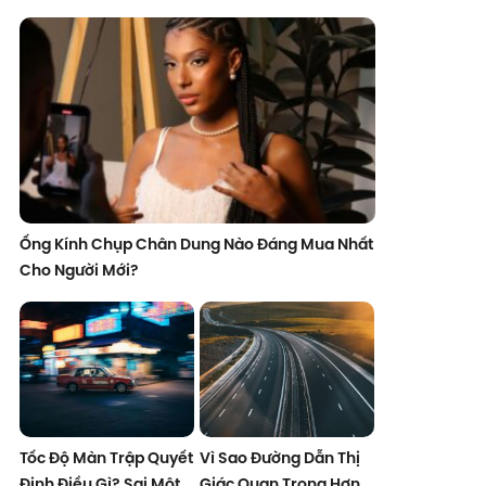
Ống Kính Chụp Chân Dung Nào Đáng Mua Nhất
Cho Người Mới?
Tốc Độ Màn Trập Quyết
Vì Sao Đường Dẫn Thị
Định Điều Gì? Sai Một
Giác Quan Trọng Hơn