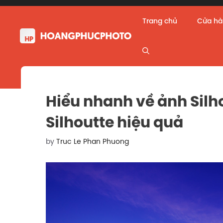
Skip
to
Trang chủ
Cửa h
content
Hiểu nhanh về ảnh Silh
Silhoutte hiệu quả
by
Truc Le Phan Phuong