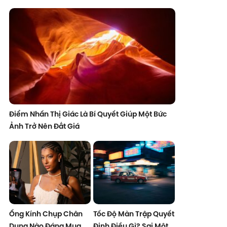
Điểm Nhấn Thị Giác Là Bí Quyết Giúp Một Bức
Ảnh Trở Nên Đắt Giá
Ống Kính Chụp Chân
Tốc Độ Màn Trập Quyết
Dung Nào Đáng Mua
Định Điều Gì? Sai Một