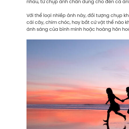
nhau, từ chụp ảnh chân dung cho đến cả ản
Với thể loại nhiếp ảnh này, đối tượng chụp k
cái cây, chim chóc, hay bất cứ vật thể nào 
ánh sáng của bình minh hoặc hoàng hôn hoặ