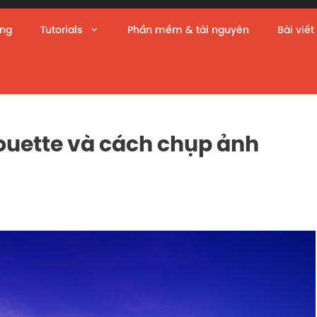
àng
Tutorials
Phần mềm & tài nguyên
Bài viết
ouette và cách chụp ảnh