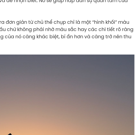
 và dễ nhận biết. Nó sẽ giúp hấp dẫn sự quan tâm của
ra đơn giản từ chủ thể chụp chỉ là một “hình khối” màu
ấu chứ không phải nhờ màu sắc hay các chi tiết rõ ràng
g của nó càng khác biệt, bí ẩn hơn và càng trở nên thu