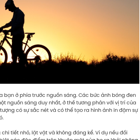
ủa bạn ở phía trước nguồn sáng. Các bức ảnh bóng đen
một nguồn sáng duy nhất, ở thế tương phản với vị trí của
tượng có sự sắc nét và có thể tạo ra hình ảnh in đậm sự
ó.
hi tiết nhỏ, lặt vặt và không đáng kể. Ví dụ nếu đối
biệt các đặc điểm trên khuôn mặt của họ ra khỏi phông