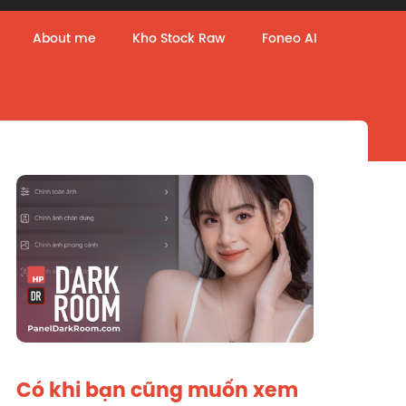
About me
Kho Stock Raw
Foneo AI
Có khi bạn cũng muốn xem