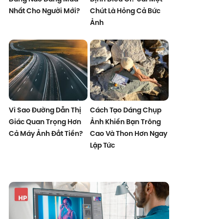
Nhất Cho Người Mới?
Chút Là Hỏng Cả Bức
Ảnh
Vì Sao Đường Dẫn Thị
Cách Tạo Dáng Chụp
Giác Quan Trọng Hơn
Ảnh Khiến Bạn Trông
Cả Máy Ảnh Đắt Tiền?
Cao Và Thon Hơn Ngay
Lập Tức