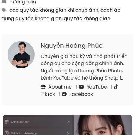
Categories
Hướng dẫn
Tags
các quy tắc không gian khi chụp ảnh
,
cách áp
dụng quy tắc không gian
,
quy tắc không gian
Nguyễn Hoàng Phúc
Chuyên gia hậu kỳ và nhà phát triển
công cụ cho cộng đồng chỉnh ảnh.
Người sáng lập Hoàng Phúc Photo,
kênh YouTube và hệ thống Shotpik.
About me
|
YouTube
|
TikTok
|
Facebook