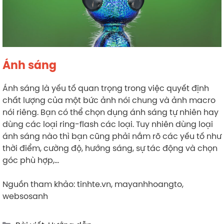
Ánh sáng
Ánh sáng là yếu tố quan trọng trong việc quyết định
chất lượng của một bức ảnh nói chung và ảnh macro
nói riêng. Bạn có thể chọn dụng ánh sáng tự nhiên hay
dùng các loại ring-flash các loại. Tuy nhiên dùng loại
ánh sáng nào thì bạn cũng phải nắm rõ các yếu tố như
thời điểm, cường độ, hướng sáng, sự tác động và chọn
góc phù hợp,…
Nguồn tham khảo: tinhte.vn, mayanhhoangto,
websosanh
Categories