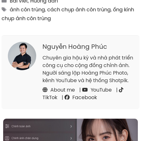
Bài viết
,
Hướng dẫn
Tags
ảnh côn trùng
,
cách chụp ảnh côn trùng
,
ống kính
chụp ảnh côn trùng
Nguyễn Hoàng Phúc
Chuyên gia hậu kỳ và nhà phát triển
công cụ cho cộng đồng chỉnh ảnh.
Người sáng lập Hoàng Phúc Photo,
kênh YouTube và hệ thống Shotpik.
About me
|
YouTube
|
TikTok
|
Facebook