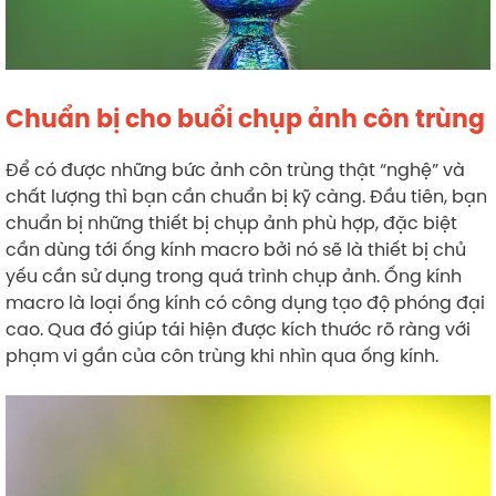
Chuẩn bị cho buổi chụp ảnh côn trùng
Để có được những bức ảnh côn trùng thật “nghệ” và
chất lượng thì bạn cần chuẩn bị kỹ càng. Đầu tiên, bạn
chuẩn bị những thiết bị chụp ảnh phù hợp, đặc biệt
cần dùng tới ống kính macro bởi nó sẽ là thiết bị chủ
yếu cần sử dụng trong quá trình chụp ảnh. Ống kính
macro là loại ống kính có công dụng tạo độ phóng đại
cao. Qua đó giúp tái hiện được kích thước rõ ràng với
phạm vi gần của côn trùng khi nhìn qua ống kính.