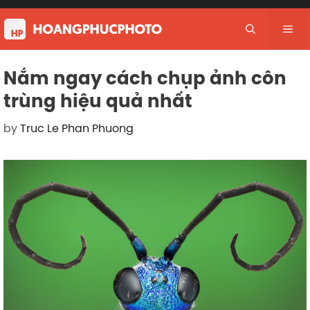
Skip
to
Me
content
Nắm ngay cách chụp ảnh côn
trùng hiệu quả nhất
by
Truc Le Phan Phuong