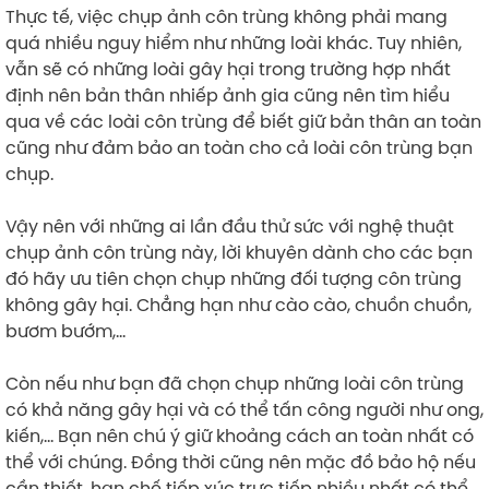
Thực tế, việc chụp ảnh côn trùng không phải mang
quá nhiều nguy hiểm như những loài khác. Tuy nhiên,
vẫn sẽ có những loài gây hại trong trường hợp nhất
định nên bản thân nhiếp ảnh gia cũng nên tìm hiểu
qua về các loài côn trùng để biết giữ bản thân an toàn
cũng như đảm bảo an toàn cho cả loài côn trùng bạn
chụp.
Vậy nên với những ai lần đầu thử sức với nghệ thuật
chụp ảnh côn trùng này, lời khuyên dành cho các bạn
đó hãy ưu tiên chọn chụp những đối tượng côn trùng
không gây hại. Chẳng hạn như cào cào, chuồn chuồn,
bươm bướm,…
Còn nếu như bạn đã chọn chụp những loài côn trùng
có khả năng gây hại và có thể tấn công người như ong,
kiến,… Bạn nên chú ý giữ khoảng cách an toàn nhất có
thể với chúng. Đồng thời cũng nên mặc đồ bảo hộ nếu
cần thiết, hạn chế tiếp xúc trực tiếp nhiều nhất có thể