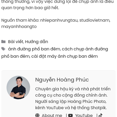
thông thường, vì vậy việc dừng lại để chụp ảnh là điều
quan trọng hơn bao giờ hết.
Nguồn tham khảo: nhiepanhvungtau, studiovietnam,
mayanhhoangto
Categories
Bài viết
,
Hướng dẫn
Tags
ảnh đường phố ban đêm
,
cách chụp ảnh đường
phố ban đêm
,
cài đặt máy ảnh chụp ban đêm
Nguyễn Hoàng Phúc
Chuyên gia hậu kỳ và nhà phát triển
công cụ cho cộng đồng chỉnh ảnh.
Người sáng lập Hoàng Phúc Photo,
kênh YouTube và hệ thống Shotpik.
About me
|
YouTube
|