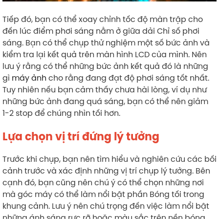
Tiếp đó, bạn có thể xoay chỉnh tốc độ màn trập cho
đến lúc điểm phơi sáng nằm ở giữa dải Chỉ số phơi
sáng. Bạn có thể chụp thử nghiệm một số bức ảnh và
kiểm tra lại kết quả trên màn hình LCD của mình. Nên
lưu ý rằng có thể những bức ảnh kết quả đó là những
gì
máy ảnh
cho rằng đang đạt độ phơi sáng tốt nhất.
Tuy nhiên nếu bạn cảm thấy chưa hài lòng, ví dụ như
những bức ảnh đang quá sáng, bạn có thể nên giảm
1-2 stop để chúng nhìn tối hơn.
Lựa chọn vị trí đứng lý tưởng
Trước khi chụp, bạn nên tìm hiểu và nghiên cứu các bối
cảnh trước và xác định những vị trí chụp lý tưởng. Bên
cạnh đó, bạn cũng nên chú ý có thể chọn những nơi
mà góc máy có thể làm nổi bật phần Bóng tối trong
khung cảnh. Lưu ý nên chú trọng đến việc làm nổi bật
những ánh sáng rực rỡ hoặc màu sắc trên nền bóng