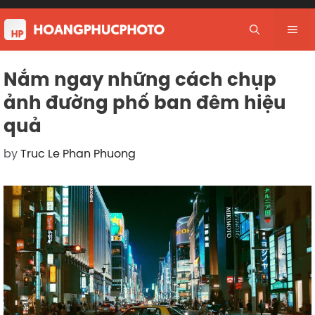
Skip
to
Me
content
Nắm ngay những cách chụp
ảnh đường phố ban đêm hiệu
quả
by
Truc Le Phan Phuong