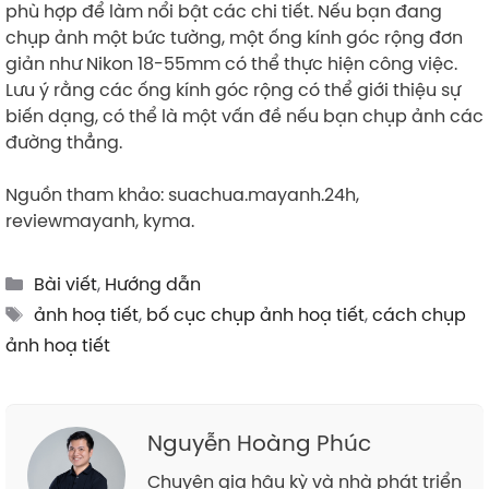
phù hợp để làm nổi bật các chi tiết. Nếu bạn đang
chụp ảnh một bức tường, một ống kính góc rộng đơn
giản như Nikon 18-55mm có thể thực hiện công việc.
Lưu ý rằng các ống kính góc rộng có thể giới thiệu sự
biến dạng, có thể là một vấn đề nếu bạn chụp ảnh các
đường thẳng.
Nguồn tham khảo: suachua.mayanh.24h,
reviewmayanh, kyma.
Categories
Bài viết
,
Hướng dẫn
Tags
ảnh hoạ tiết
,
bố cục chụp ảnh hoạ tiết
,
cách chụp
ảnh hoạ tiết
Nguyễn Hoàng Phúc
Chuyên gia hậu kỳ và nhà phát triển