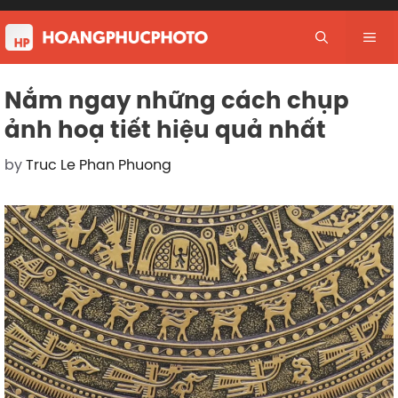
Skip
to
Me
content
Nắm ngay những cách chụp
ảnh hoạ tiết hiệu quả nhất
by
Truc Le Phan Phuong