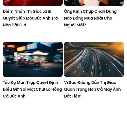
Điểm Nhấn Thị Giác Là Bí
Ống Kính Chụp Chân Dung
Quyết Giúp Một Bức Ảnh Trở
Nào Đáng Mua Nhất Cho
Nên Đắt Giá
Người Mới?
Tốc Độ Màn Trập Quyết Định
Vì Sao Đường Dẫn Thị Giác
Điều Gì? Sai Một Chút Là Hỏng
Quan Trọng Hơn Cả Máy Ảnh
Cả Bức Ảnh
Đắt Tiền?