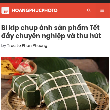
Skip
to
Me
content
Bí kíp chụp ảnh sản phẩm Tết
đầy chuyên nghiệp và thu hút
by
Truc Le Phan Phuong