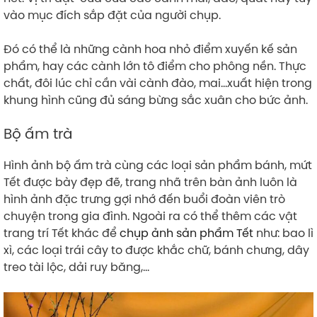
vào mục đích sắp đặt của người chụp.
Đó có thể là những cành hoa nhỏ điểm xuyến kế sản
phẩm, hay các cành lớn tô điểm cho phông nền. Thực
chất, đôi lúc chỉ cần vài cành đào, mai…xuất hiện trong
khung hình cũng đủ sáng bừng sắc xuân cho bức ảnh.
Bộ ấm trà
Hình ảnh bộ ấm trà cùng các loại sản phẩm bánh, mứt
Tết được bày đẹp đẽ, trang nhã trên bàn ảnh luôn là
hình ảnh đặc trưng gợi nhớ đến buổi đoàn viên trò
chuyện trong gia đình. Ngoài ra có thể thêm các vật
trang trí Tết khác để
chụp ảnh sản phẩm Tết
như: bao lì
xì, các loại trái cây to được khắc chữ, bánh chưng, dây
treo tài lộc, dải ruy băng,…