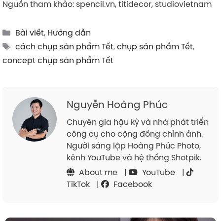
Nguồn tham khảo: spencil.vn, titidecor, studiovietnam
Categories
Bài viết
,
Hướng dẫn
Tags
cách chụp sản phẩm Tết
,
chụp sản phẩm Tết
,
concept chụp sản phẩm Tết
Nguyễn Hoàng Phúc
Chuyên gia hậu kỳ và nhà phát triển
công cụ cho cộng đồng chỉnh ảnh.
Người sáng lập Hoàng Phúc Photo,
kênh YouTube và hệ thống Shotpik.
About me
|
YouTube
|
TikTok
|
Facebook