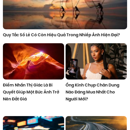
Quy Tắc Số Lẻ Có Còn Hiệu Quả Trong Nhiếp Ảnh Hiện Đại?
Điểm Nhấn Thị Giác Là Bí
Ống Kính Chụp Chân Dung
Quyết Giúp Một Bức Ảnh Trở
Nào Đáng Mua Nhất Cho
Nên Đắt Giá
Người Mới?