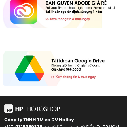
Công ty TNHH TM và DV Halley
MST:
do sở Kế Hoạch và Đầu Tư TP.HCM
0315059335