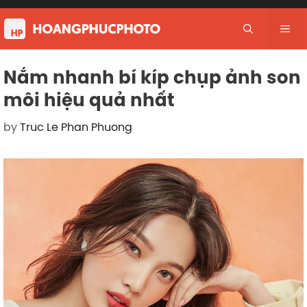
Skip
to
Me
content
Nắm nhanh bí kíp chụp ảnh son
môi hiệu quả nhất
by
Truc Le Phan Phuong