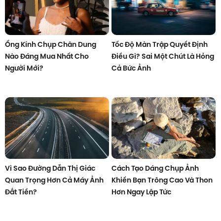
Ống Kính Chụp Chân Dung
Tốc Độ Màn Trập Quyết Định
Nào Đáng Mua Nhất Cho
Điều Gì? Sai Một Chút Là Hỏng
Người Mới?
Cả Bức Ảnh
Vì Sao Đường Dẫn Thị Giác
Cách Tạo Dáng Chụp Ảnh
Quan Trọng Hơn Cả Máy Ảnh
Khiến Bạn Trông Cao Và Thon
Đắt Tiền?
Hơn Ngay Lập Tức