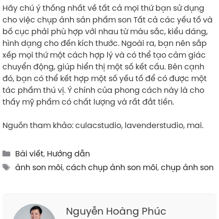
Hãy chú ý thống nhất về tất cả mọi thứ bạn sử dụng
cho việc chụp ảnh sản phẩm son Tất cả các yếu tố và
bố cục phải phù hợp với nhau từ màu sắc, kiểu dáng,
hình dạng cho đến kích thước. Ngoài ra, bạn nên sắp
xếp mọi thứ một cách hợp lý và có thể tạo cảm giác
chuyển động, giúp hiển thị một số kết cấu. Bên cạnh
đó, bạn có thể kết hợp một số yếu tố để có được một
tác phẩm thú vị. Ý chính của phong cách này là cho
thấy mỹ phẩm có chất lượng và rất đắt tiền.
Nguồn tham khảo: culacstudio, lavenderstudio, mai.
Categories
Bài viết
,
Hướng dẫn
Tags
ảnh son môi
,
cách chụp ảnh son môi
,
chụp ảnh son
Nguyễn Hoàng Phúc