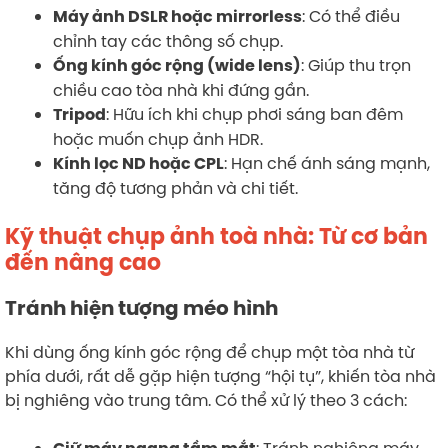
: Có thể điều
Máy ảnh DSLR hoặc mirrorless
chỉnh tay các thông số chụp.
: Giúp thu trọn
Ống kính góc rộng (wide lens)
chiều cao tòa nhà khi đứng gần.
: Hữu ích khi chụp phơi sáng ban đêm
Tripod
hoặc muốn chụp ảnh HDR.
: Hạn chế ánh sáng mạnh,
Kính lọc ND hoặc CPL
tăng độ tương phản và chi tiết.
Kỹ thuật chụp ảnh toà nhà: Từ cơ bản
đến nâng cao
Tránh hiện tượng méo hình
Khi dùng ống kính góc rộng để chụp một tòa nhà từ
phía dưới, rất dễ gặp hiện tượng “hội tụ”, khiến tòa nhà
bị nghiêng vào trung tâm. Có thể xử lý theo 3 cách: