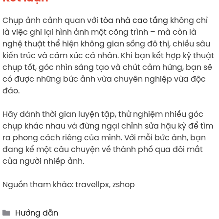
Chụp ảnh cảnh quan với
tòa nhà cao tầng
không chỉ
là việc ghi lại hình ảnh một công trình – mà còn là
nghệ thuật thể hiện không gian sống đô thị, chiều sâu
kiến trúc và cảm xúc cá nhân. Khi bạn kết hợp kỹ thuật
chụp tốt, góc nhìn sáng tạo và chút cảm hứng, bạn sẽ
có được những bức ảnh vừa chuyên nghiệp vừa độc
đáo.
Hãy dành thời gian luyện tập, thử nghiệm nhiều góc
chụp khác nhau và đừng ngại chỉnh sửa hậu kỳ để tìm
ra phong cách riêng của mình. Với mỗi bức ảnh, bạn
đang kể một câu chuyện về thành phố qua đôi mắt
của người nhiếp ảnh.
Nguồn tham khảo: travellpx, zshop
Categories
Hướng dẫn