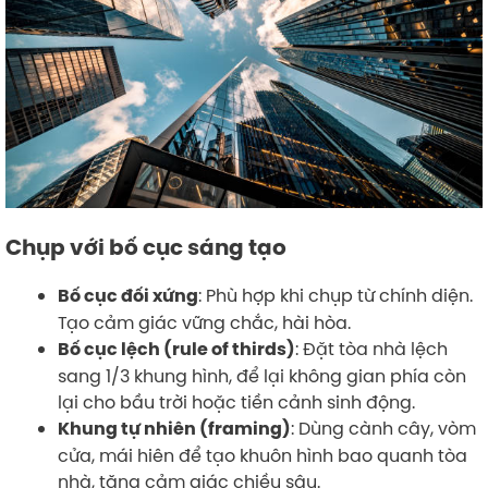
Chụp với bố cục sáng tạo
: Phù hợp khi chụp từ chính diện.
Bố cục đối xứng
Tạo cảm giác vững chắc, hài hòa.
: Đặt tòa nhà lệch
Bố cục lệch (rule of thirds)
sang 1/3 khung hình, để lại không gian phía còn
lại cho bầu trời hoặc tiền cảnh sinh động.
: Dùng cành cây, vòm
Khung tự nhiên (framing)
cửa, mái hiên để tạo khuôn hình bao quanh tòa
nhà, tăng cảm giác chiều sâu.