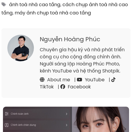
Tags
ảnh toà nhà cao tầng
,
cách chụp ảnh toà nhà cao
tầng
,
máy ảnh chụp toà nhà cao tầng
Nguyễn Hoàng Phúc
Chuyên gia hậu kỳ và nhà phát triển
công cụ cho cộng đồng chỉnh ảnh.
Người sáng lập Hoàng Phúc Photo,
kênh YouTube và hệ thống Shotpik.
About me
|
YouTube
|
TikTok
|
Facebook