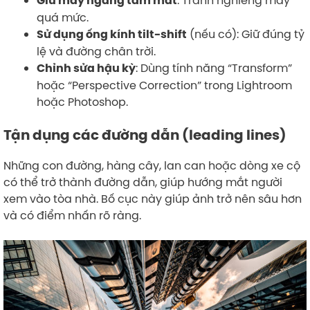
: Tránh nghiêng máy
Giữ máy ngang tầm mắt
quá mức.
(nếu có): Giữ đúng tỷ
Sử dụng ống kính tilt-shift
lệ và đường chân trời.
: Dùng tính năng “Transform”
Chỉnh sửa hậu kỳ
hoặc “Perspective Correction” trong Lightroom
hoặc Photoshop.
Tận dụng các đường dẫn (leading lines)
Những con đường, hàng cây, lan can hoặc dòng xe cộ
có thể trở thành đường dẫn, giúp hướng mắt người
xem vào tòa nhà. Bố cục này giúp ảnh trở nên sâu hơn
và có điểm nhấn rõ ràng.