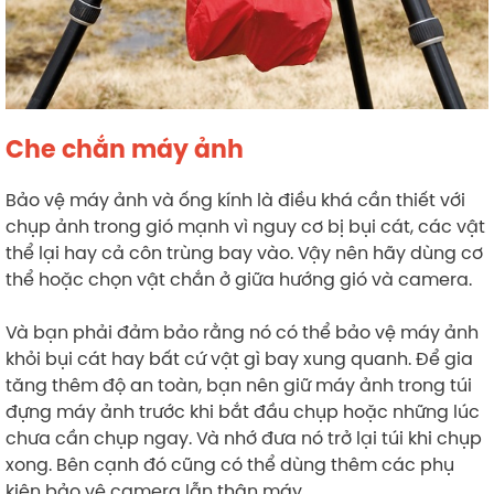
Che chắn máy ảnh
Bảo vệ máy ảnh và ống kính là điều khá cần thiết với
chụp ảnh trong gió mạnh vì nguy cơ bị bụi cát, các vật
thể lại hay cả côn trùng bay vào. Vậy nên hãy dùng cơ
thể hoặc chọn vật chắn ở giữa hướng gió và camera.
Và bạn phải đảm bảo rằng nó có thể bảo vệ máy ảnh
khỏi bụi cát hay bất cứ vật gì bay xung quanh. Để gia
tăng thêm độ an toàn, bạn nên giữ máy ảnh trong túi
đựng máy ảnh trước khi bắt đầu chụp hoặc những lúc
chưa cần chụp ngay. Và nhớ đưa nó trở lại túi khi chụp
xong. Bên cạnh đó cũng có thể dùng thêm các phụ
kiện bảo vệ camera lẫn thân máy.