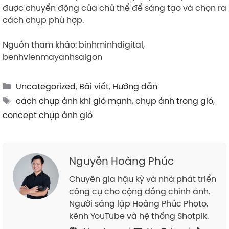
được chuyển động của chủ thể để sáng tạo và chọn ra
cách chụp phù hợp.
Nguồn tham khảo: binhminhdigital,
benhvienmayanhsaigon
Categories
Uncategorized
,
Bài viết
,
Hướng dẫn
Tags
cách chụp ảnh khi gió mạnh
,
chụp ảnh trong gió
,
concept chụp ảnh gió
Nguyễn Hoàng Phúc
Chuyên gia hậu kỳ và nhà phát triển
công cụ cho cộng đồng chỉnh ảnh.
Người sáng lập Hoàng Phúc Photo,
kênh YouTube và hệ thống Shotpik.