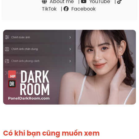
About me
|
YouTube
|
TikTok
|
Facebook
Có khi bạn cũng muốn xem