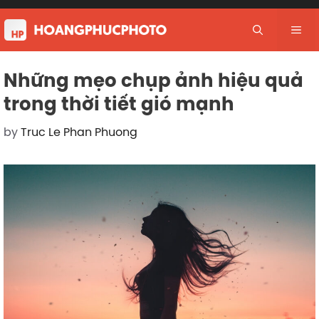
Skip
to
Me
content
Những mẹo chụp ảnh hiệu quả
trong thời tiết gió mạnh
by
Truc Le Phan Phuong