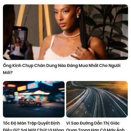
Ống Kính Chụp Chân Dung Nào Đáng Mua Nhất Cho Người
Mới?
Tốc Độ Màn Trập Quyết Định
Vì Sao Đường Dẫn Thị Giác
Điều Gì? Sai Một Chút Là Hỏng
Quan Trọng Hơn Cả Máy Ảnh