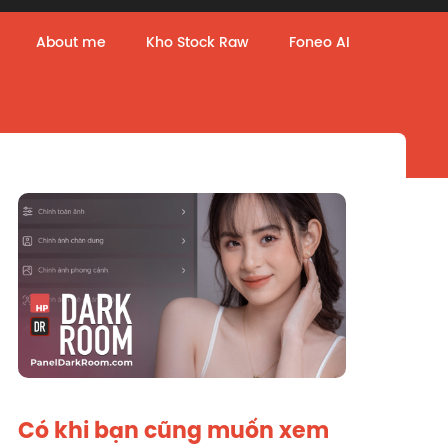
About me
Kho Stock Raw
Foneo AI
Có khi bạn cũng muốn xem