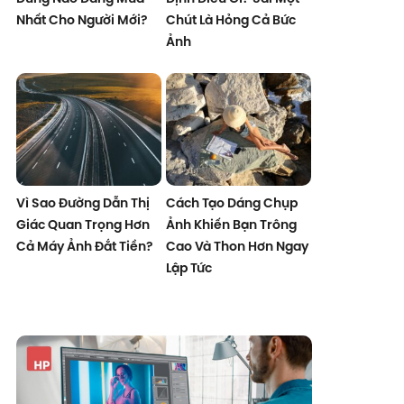
Nhất Cho Người Mới?
Chút Là Hỏng Cả Bức
Ảnh
Vì Sao Đường Dẫn Thị
Cách Tạo Dáng Chụp
Giác Quan Trọng Hơn
Ảnh Khiến Bạn Trông
Cả Máy Ảnh Đắt Tiền?
Cao Và Thon Hơn Ngay
Lập Tức