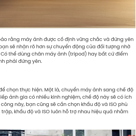
bảo rằng máy ảnh được cố định vững chắc và đứng yên
nh bạn sẽ nhận rõ hơn sự chuyển động của đối tượng nhờ
u. Có thể dùng chân máy ảnh (tripod) hay bất cứ điểm
h phải đứng yên.
 để chọn thực hiện. Một là, chuyển máy ảnh sang chế độ
iếp ảnh gia có nhiều kinh nghiệm, chế độ này sẽ có ích
ủ công này, bạn cũng sẽ cần chọn khẩu độ và ISO phù
trập, khẩu độ và ISO luôn hỗ trợ nhau hiệu quả nhằm