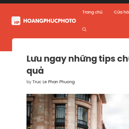
Skip
to
Trang chủ
Cửa h
content
Lưu ngay những tips c
quả
by
Truc Le Phan Phuong