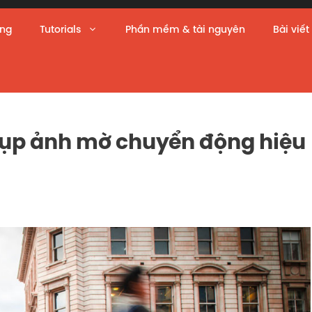
àng
Tutorials
Phần mềm & tài nguyên
Bài viết
hụp ảnh mờ chuyển động hiệu