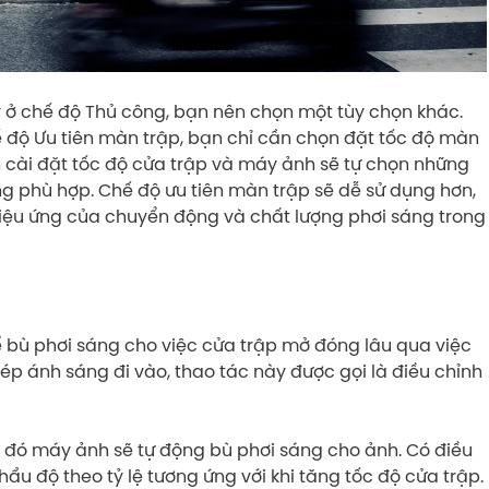
 ở chế độ Thủ công, bạn nên chọn một tùy chọn khác.
hế độ Ưu tiên màn trập, bạn chỉ cần chọn đặt tốc độ màn
 cài đặt tốc độ cửa trập và máy ảnh sẽ tự chọn những
g phù hợp. Chế độ ưu tiên màn trập sẽ dễ sử dụng hơn,
hiệu ứng của chuyển động và chất lượng phơi sáng trong
bù phơi sáng cho việc cửa trập mở đóng lâu qua việc
hép ánh sáng đi vào, thao tác này được gọi là điều chỉnh
hi đó máy ảnh sẽ tự động bù phơi sáng cho ảnh. Có điều
u độ theo tỷ lệ tương ứng với khi tăng tốc độ cửa trập.