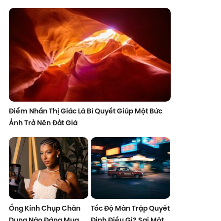
Điểm Nhấn Thị Giác Là Bí Quyết Giúp Một Bức
Ảnh Trở Nên Đắt Giá
Ống Kính Chụp Chân
Tốc Độ Màn Trập Quyết
Dung Nào Đáng Mua
Định Điều Gì? Sai Một