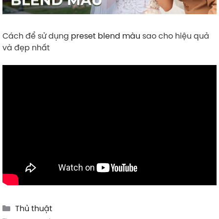
Cách để sử dụng
preset
blend màu
sao cho hiệu quả
và đẹp nhất
Categories
Thủ thuật