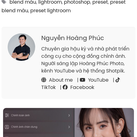
Tags
blend màu
,
lightroom
,
photoshop
,
preset
,
preset
blend màu
,
preset lightroom
Nguyễn Hoàng Phúc
Chuyên gia hậu kỳ và nhà phát triển
công cụ cho cộng đồng chỉnh ảnh.
Người sáng lập Hoàng Phúc Photo,
kênh YouTube và hệ thống Shotpik.
About me
|
YouTube
|
TikTok
|
Facebook