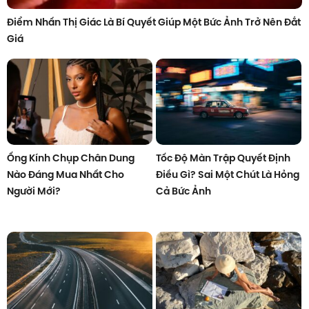
Điểm Nhấn Thị Giác Là Bí Quyết Giúp Một Bức Ảnh Trở Nên Đắt
Giá
Ống Kính Chụp Chân Dung
Tốc Độ Màn Trập Quyết Định
Nào Đáng Mua Nhất Cho
Điều Gì? Sai Một Chút Là Hỏng
Người Mới?
Cả Bức Ảnh