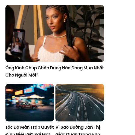
Ống Kính Chụp Chân Dung Nào Đáng Mua Nhất
Cho Người Mới?
Tốc Độ Màn Trập Quyết
Vì Sao Đường Dẫn Thị
Định Điều Gì? Sai Một
Giác Quan Trọng Hơn