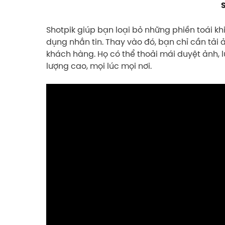
Shotpik giúp bạn loại bỏ những phiền toái k
dụng nhắn tin. Thay vào đó, bạn chỉ cần tải ả
khách hàng. Họ có thể thoải mái duyệt ảnh, 
lượng cao, mọi lúc mọi nơi.