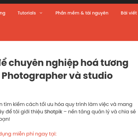
àng
Tutorials
Phần mềm & tài nguyên
Bài viết
để chuyên nghiệp hoá tương
 Photographer và studio
n tìm kiếm cách tối ưu hóa quy trình làm việc và mang
 để tôi giới thiệu
Shotpik
– nền tảng quản lý và chia sẻ
 bạn!
ụng miễn phí ngay tại: