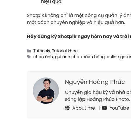
hiệu quả.
Shotpik không chỉ là một công cụ quản lý ản
một cách chuyên nghiệp và hiệu quả hơn.
Hãy đăng ký Shotpik ngay hôm nay và trải 
Categories
Tutorials
,
Tutorial khác
Tags
chọn ảnh
,
gửi ảnh cho khách hàng
,
online galle
Nguyễn Hoàng Phúc
Chuyên gia hậu kỳ và nhà ph
sáng lập Hoàng Phúc Photo, 
About me
|
YouTube