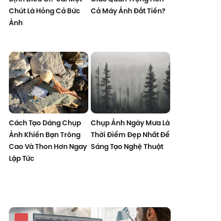
Chút Là Hỏng Cả Bức
Cả Máy Ảnh Đắt Tiền?
Ảnh
Cách Tạo Dáng Chụp
Chụp Ảnh Ngày Mưa Là
Ảnh Khiến Bạn Trông
Thời Điểm Đẹp Nhất Để
Cao Và Thon Hơn Ngay
Sáng Tạo Nghệ Thuật
Lập Tức