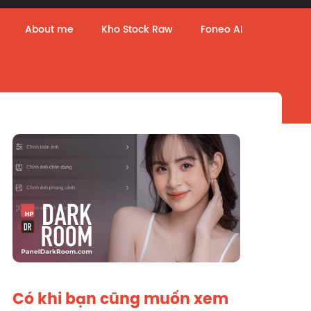
About me
Kho Stock Raw
Foneo AI
Có khi bạn cũng muốn xem