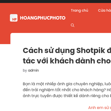
Skip
to
Trang chủ
Cửa h
content
Cách sử dụng Shotpik 
tác với khách dành cho
by
admin
Bạn là một nhiếp ảnh gia chuyên nghiệp, luô
đến trải nghiệm tốt nhất cho khách hàng? Hãy
ảnh trực tuyến được thiết kế dành riêng cho
Anh em sử d