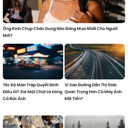
Ống Kính Chụp Chân Dung Nào Đáng Mua Nhất Cho Người
Mới?
Tốc Độ Màn Trập Quyết Định
Vì Sao Đường Dẫn Thị Giác
Điều Gì? Sai Một Chút Là Hỏng
Quan Trọng Hơn Cả Máy Ảnh
Cả Bức Ảnh
Đắt Tiền?