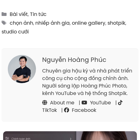
Categories
Bài viết
,
Tin tức
Tags
chọn ảnh
,
nhiếp ảnh gia
,
online gallery
,
shotpik
,
studio cưới
Nguyễn Hoàng Phúc
Chuyên gia hậu kỳ và nhà phát triển
công cụ cho cộng đồng chỉnh ảnh.
Người sáng lập Hoàng Phúc Photo,
kênh YouTube và hệ thống Shotpik.
About me
|
YouTube
|
TikTok
|
Facebook