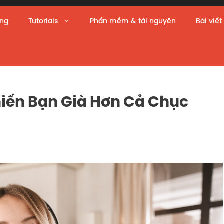
àng
Tutorials
Phần mềm & tài nguyên
Bài viết
hiến Bạn Già Hơn Cả Chục