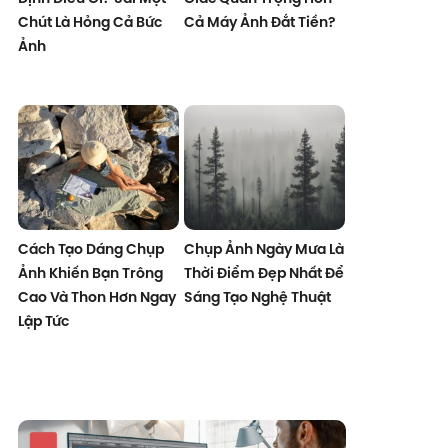
Chút Là Hỏng Cả Bức
Cả Máy Ảnh Đắt Tiền?
Ảnh
Cách Tạo Dáng Chụp
Chụp Ảnh Ngày Mưa Là
Ảnh Khiến Bạn Trông
Thời Điểm Đẹp Nhất Để
Cao Và Thon Hơn Ngay
Sáng Tạo Nghệ Thuật
Lập Tức