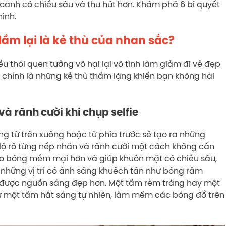
cảnh có chiều sâu và thu hút hơn. Khám phá 6 bí quyết
hình.
 lầm lại là kẻ thù của nhan sắc?
u thói quen tưởng vô hại lại vô tình làm giảm đi vẻ đẹp
 chính là những kẻ thù thầm lặng khiến bạn không hài
và rãnh cười khi chụp selfie
ng từ trên xuống hoặc từ phía trước sẽ tạo ra những
lộ rõ từng nếp nhăn và rãnh cười một cách không cần
tạo bóng mềm mại hơn và giúp khuôn mặt có chiều sâu,
 những vị trí có ánh sáng khuếch tán như bóng râm
ó được nguồn sáng đẹp hơn. Một tấm rèm trắng hay một
ư một tấm hắt sáng tự nhiên, làm mềm các bóng đổ trên