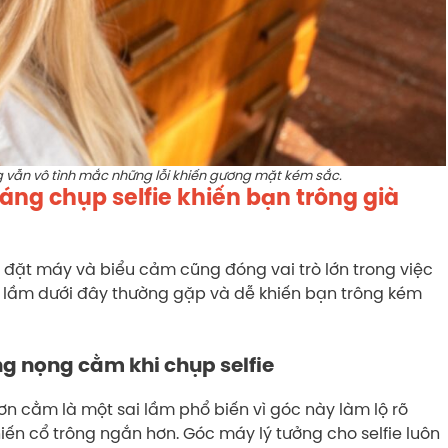
g vẫn vô tình mắc những lỗi khiến gương mặt kém sắc.
áng chụp selfie khiến bạn trông già
đặt máy và biểu cảm cũng đóng vai trò lớn trong việc
ai lầm dưới đây thường gặp và dễ khiến bạn trông kém
ng nọng cằm khi chụp selfie
n cằm là một sai lầm phổ biến vì góc này làm lộ rõ
ến cổ trông ngắn hơn. Góc máy lý tưởng cho selfie luôn