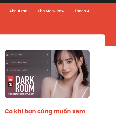
About me
Kho Stock Raw
Foneo AI
Có khi bạn cũng muốn xem