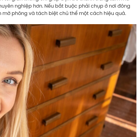
huyên nghiệp hơn. Nếu bắt buộc phải chụp ở nơi đông
 mờ phông và tách biệt chủ thể một cách hiệu quả.