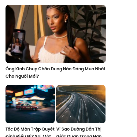
Ống Kính Chụp Chân Dung Nào Đáng Mua Nhất
Cho Người Mới?
Tốc Độ Màn Trập Quyết
Vì Sao Đường Dẫn Thị
Định Điều Gì? Sai Một
Giác Quan Trọng Hơn