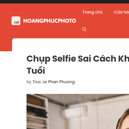
Skip
to
Trang chủ
Cửa h
content
Chụp Selfie Sai Cách K
Tuổi
by
Truc Le Phan Phuong