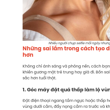
Nhiều người chụp selfie mỗi ngày nhưn
Những sai lầm trong cách tạo d
hơn
Không chỉ ánh sáng và phông nền, cách bạn 
khiến gương mặt trẻ trung hay già đi. Bốn s
sắc hơn tuổi thật.
1. Góc máy đặt quá thấp làm lộ vù
Đặt điện thoại ngang tầm ngực hoặc thấp hơ
vùng dưới cằm, đẩy nọng cằm ra trước và khi