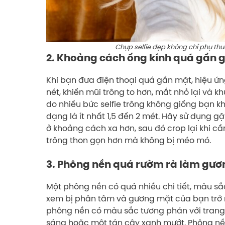
Chụp selfie đẹp không chỉ phụ t
2. Khoảng cách ống kính quá gần g
Khi bạn đưa điện thoại quá gần mặt, hiệu ứ
nét, khiến mũi trông to hơn, mắt nhỏ lại và k
do nhiều bức selfie trông không giống bạn kh
dạng là ít nhất 1,5 đến 2 mét. Hãy sử dụng g
ở khoảng cách xa hơn, sau đó crop lại khi c
trông thon gọn hơn mà không bị méo mó.
3. Phông nền quá rườm rà làm gươn
Một phông nền có quá nhiều chi tiết, màu sắ
xem bị phân tâm và gương mặt của bạn trở 
phông nền có màu sắc tương phản với trang
sáng hoặc một tán cây xanh mướt. Phông nền