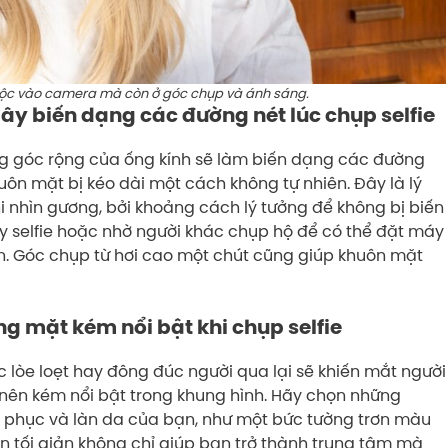
huộc vào camera mà còn ở góc chụp và ánh sáng.
ây biến dạng các đường nét lúc chụp selfie
ng góc rộng của ống kính sẽ làm biến dạng các đường
huôn mặt bị kéo dài một cách không tự nhiên. Đây là lý
i nhìn gương, bởi khoảng cách lý tưởng để không bị biến
ậy selfie hoặc nhờ người khác chụp hộ để có thể đặt máy
ần. Góc chụp từ hơi cao một chút cũng giúp khuôn mặt
g mặt kém nổi bật khi chụp selfie
c lòe loẹt hay đông đúc người qua lại sẽ khiến mắt người
nên kém nổi bật trong khung hình. Hãy chọn những
 phục và làn da của bạn, như một bức tường trơn màu
 tối giản không chỉ giúp bạn trở thành trung tâm mà