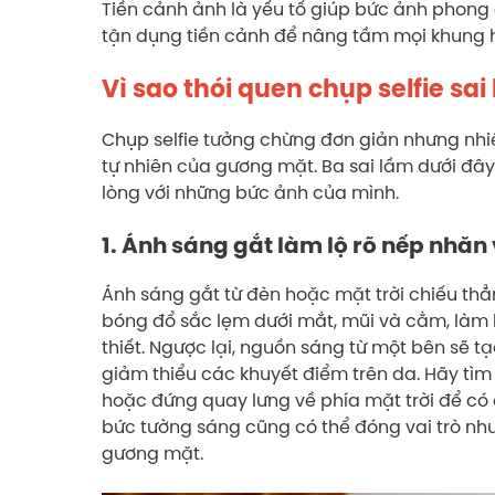
Tiền cảnh ảnh là yếu tố giúp bức ảnh phong 
tận dụng tiền cảnh để nâng tầm mọi khung 
Vì sao thói quen chụp selfie sai
Chụp selfie tưởng chừng đơn giản nhưng nhiề
tự nhiên của gương mặt. Ba sai lầm dưới đây
lòng với những bức ảnh của mình.
1. Ánh sáng gắt làm lộ rõ nếp nhăn 
Ánh sáng gắt từ đèn hoặc mặt trời chiếu thẳ
bóng đổ sắc lẹm dưới mắt, mũi và cằm, làm 
thiết. Ngược lại, nguồn sáng từ một bên sẽ 
giảm thiểu các khuyết điểm trên da. Hãy tìm
hoặc đứng quay lưng về phía mặt trời để c
bức tường sáng cũng có thể đóng vai trò nh
gương mặt.