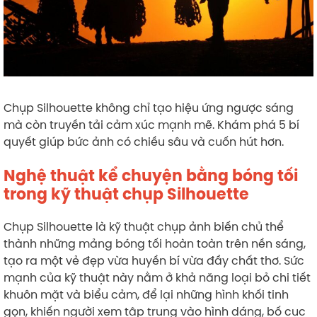
Chụp Silhouette không chỉ tạo hiệu ứng ngược sáng
mà còn truyền tải cảm xúc mạnh mẽ. Khám phá 5 bí
quyết giúp bức ảnh có chiều sâu và cuốn hút hơn.
Nghệ thuật kể chuyện bằng bóng tối
trong kỹ thuật chụp Silhouette
Chụp Silhouette là kỹ thuật chụp ảnh biến chủ thể
thành những mảng bóng tối hoàn toàn trên nền sáng,
tạo ra một vẻ đẹp vừa huyền bí vừa đầy chất thơ. Sức
mạnh của kỹ thuật này nằm ở khả năng loại bỏ chi tiết
khuôn mặt và biểu cảm, để lại những hình khối tinh
gọn, khiến người xem tập trung vào hình dáng, bố cục