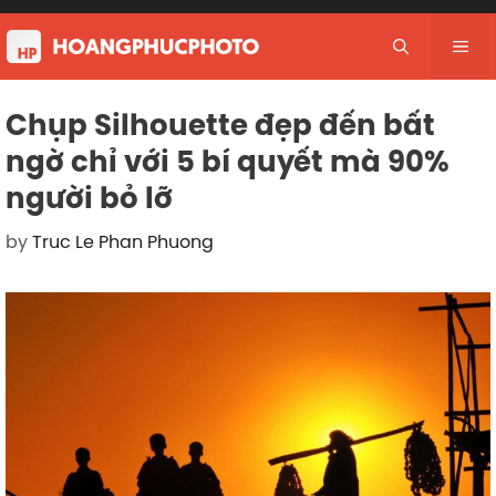
Skip
to
Me
content
Chụp Silhouette đẹp đến bất
ngờ chỉ với 5 bí quyết mà 90%
người bỏ lỡ
by
Truc Le Phan Phuong