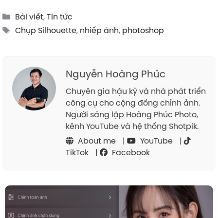
Categories
Bài viết
,
Tin tức
Tags
Chụp Silhouette
,
nhiếp ảnh
,
photoshop
Nguyễn Hoàng Phúc
Chuyên gia hậu kỳ và nhà phát triển
công cụ cho cộng đồng chỉnh ảnh.
Người sáng lập Hoàng Phúc Photo,
kênh YouTube và hệ thống Shotpik.
About me
|
YouTube
|
TikTok
|
Facebook