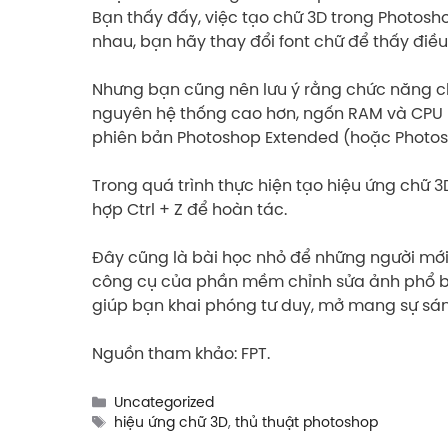
Bạn thấy đấy, việc tạo chữ 3D trong Photosh
nhau, bạn hãy thay đổi font chữ để thấy điều 
Nhưng bạn cũng nên lưu ý rằng chức năng chữ
nguyên hệ thống cao hơn, ngốn RAM và CPU n
phiên bản Photoshop Extended (hoặc Photosh
Trong quá trình thực hiện tạo hiệu ứng chữ 3
hợp Ctrl + Z để hoàn tác.
Đây cũng là bài học nhỏ để những người mới
công cụ của phần mềm chỉnh sửa ảnh phổ biến
giúp bạn khai phóng tư duy, mở mang sự sán
Nguồn tham khảo: FPT.
Categories
Uncategorized
Tags
hiệu ứng chữ 3D
,
thủ thuật photoshop