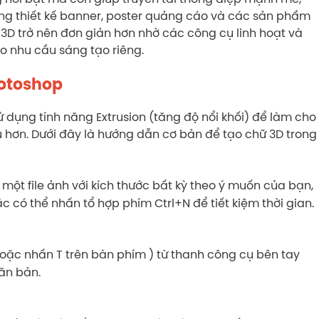
ong thiết kế banner, poster quảng cáo và các sản phẩm
 3D trở nên đơn giản hơn nhờ các công cụ linh hoạt và
o nhu cầu sáng tạo riêng.
hotoshop
 dụng tính năng Extrusion (tăng độ nổi khối) để làm cho
u hơn. Dưới đây là hướng dẫn cơ bản để tạo chữ 3D trong
t file ảnh với kích thước bất kỳ theo ý muốn của bạn,
c có thể nhấn tổ hợp phím Ctrl+N để tiết kiệm thời gian.
hoặc nhấn T trên bàn phím ) từ thanh công cụ bên tay
ăn bản.