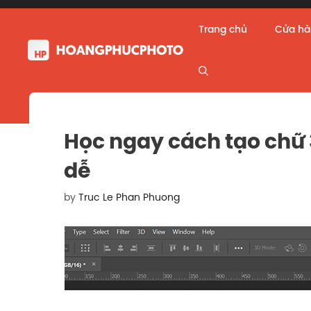
Skip
to
Trang chủ
Cửa h
content
Học ngay cách tạo chữ 
dễ
by
Truc Le Phan Phuong