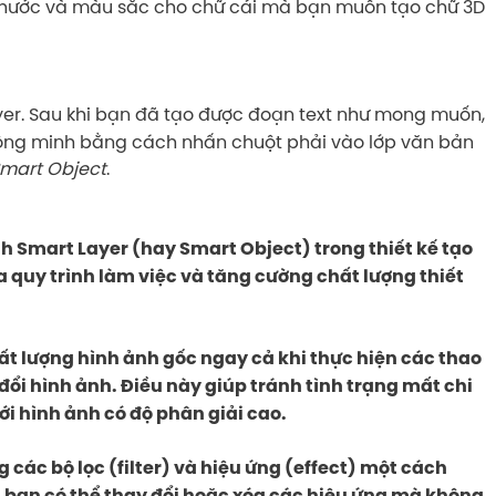
h thước và màu sắc cho chữ cái mà bạn muốn tạo chữ 3D
er. Sau khi bạn đã tạo được đoạn text như mong muốn,
thông minh bằng cách nhấn chuột phải vào lớp văn bản
Smart Object
.
h Smart Layer (hay Smart Object) trong thiết kế tạo
óa quy trình làm việc và tăng cường chất lượng thiết
ất lượng hình ảnh gốc ngay cả khi thực hiện các thao
đổi hình ảnh. Điều này giúp tránh tình trạng mất chi
với hình ảnh có độ phân giải cao.
các bộ lọc (filter) và hiệu ứng (effect) một cách
 bạn có thể thay đổi hoặc xóa các hiệu ứng mà không