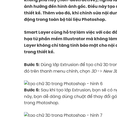
ảnh hưởng đến hình ảnh gốc. Điều này tạo s
thiết kế. Thêm vào đó, khi chỉnh sửa nội du
động trong toàn bộ tài liệu Photoshop.
Smart Layer cũng hỗ trợ làm việc với các đố
họa từ phần mềm Illustrator mà không làm 
Layer không chỉ tăng tính bảo mật cho nội 
trong thiết kế.
Dùng lớp Extrusion để tạo chữ 3D tr
Bước 5:
đó trên thanh menu chính, chọn
3D
->
New 3D
Sau khi tạo lớp Extrusion, bạn sẽ có
Bước 6:
này, bạn dễ dàng dùng chuột để thay đổi góc 
trong Photoshop.