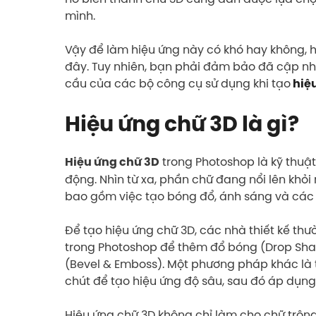
mình.
Vậy để làm hiệu ứng này có khó hay không, h
đây. Tuy nhiên, bạn phải đảm bảo đã cập nh
cầu của các bộ công cụ sử dụng khi tạo
hiệ
Hiệu ứng chữ 3D là gì?
trong Photoshop là kỹ thuật 
Hiệu ứng chữ 3D
động. Nhìn từ xa, phần chữ đang nổi lên khỏi
bao gồm việc tạo bóng đổ, ánh sáng và các
Để tạo hiệu ứng chữ 3D, các nhà thiết kế t
trong Photoshop để thêm đổ bóng (Drop Shad
(Bevel & Emboss). Một phương pháp khác là 
chút để tạo hiệu ứng độ sâu, sau đó áp dụn
Hiệu ứng chữ 3D không chỉ làm cho chữ trôn