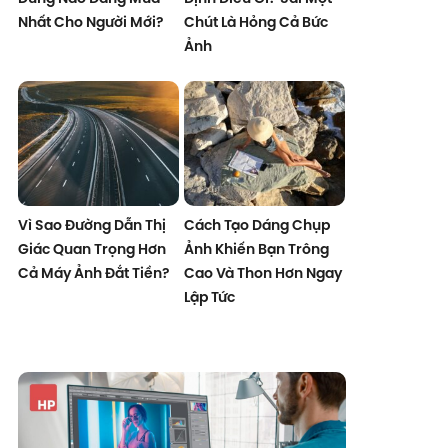
Nhất Cho Người Mới?
Chút Là Hỏng Cả Bức
Ảnh
Vì Sao Đường Dẫn Thị
Cách Tạo Dáng Chụp
Giác Quan Trọng Hơn
Ảnh Khiến Bạn Trông
Cả Máy Ảnh Đắt Tiền?
Cao Và Thon Hơn Ngay
Lập Tức