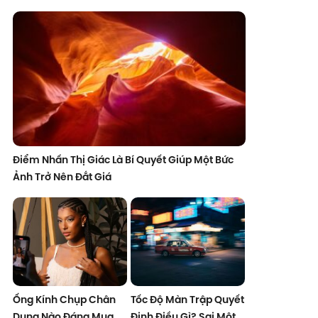
Điểm Nhấn Thị Giác Là Bí Quyết Giúp Một Bức
Ảnh Trở Nên Đắt Giá
Ống Kính Chụp Chân
Tốc Độ Màn Trập Quyết
Dung Nào Đáng Mua
Định Điều Gì? Sai Một