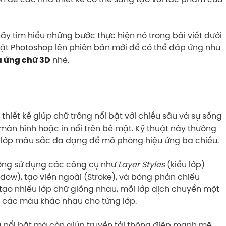
ãy tìm hiểu những bước thực hiện nó trong bài viết dưới
ật Photoshop lên phiên bản mới để có thể đáp ứng nhu
nhé.
u ứng chữ 3D
thiết kế giúp chữ trông nổi bật với chiều sâu và sự sống
 màn hình hoặc in nổi trên bề mặt. Kỹ thuật này thường
 lớp màu sắc đa dạng để mô phỏng hiệu ứng ba chiều.
hường sử dụng các công cụ như
Layer Styles
(kiểu lớp)
ow), tạo viền ngoài (Stroke), và bóng phản chiếu
tạo nhiều lớp chữ giống nhau, mỗi lớp dịch chuyển một
g các màu khác nhau cho từng lớp.
g nổi bật mà còn giúp truyền tải thông điệp mạnh mẽ,