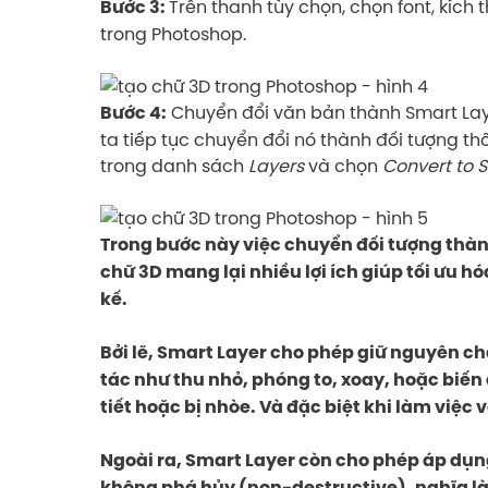
Trên thanh tùy chọn, chọn font, kíc
Bước 3:
trong Photoshop.
Chuyển đổi văn bản thành Smart Lay
Bước 4:
ta tiếp tục chuyển đổi nó thành đối tượng 
trong danh sách
Layers
và chọn
Convert to 
Trong bước này việc chuyển đối tượng thàn
chữ 3D mang lại nhiều lợi ích giúp tối ưu h
kế.
Bởi lẽ, Smart Layer cho phép giữ nguyên ch
tác như thu nhỏ, phóng to, xoay, hoặc biến 
tiết hoặc bị nhòe. Và đặc biệt khi làm việc 
Ngoài ra, Smart Layer còn cho phép áp dụng 
không phá hủy (non-destructive), nghĩa là