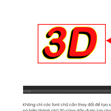
Không chỉ các font chữ cần thay đổi để tạo s
nó biến thành chữ 3D cũng dần được lựa chọ