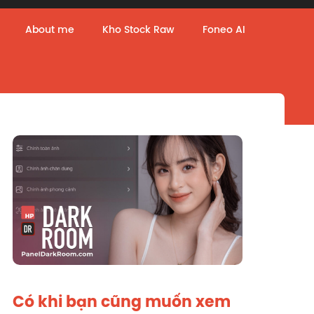
About me
Kho Stock Raw
Foneo AI
Có khi bạn cũng muốn xem