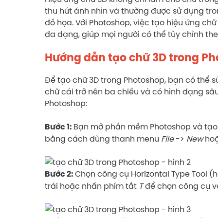
thu hút ánh nhìn và thường được sử dụng tr
đồ họa. Với Photoshop, việc tạo hiệu ứng chữ
đa dạng, giúp mọi người có thể tùy chỉnh the
Hướng dẫn tạo chữ 3D trong P
Để tạo chữ 3D trong Photoshop, bạn có thể sử
chữ cái trở nên ba chiều và có hình dạng sâ
Photoshop:
Bạn mở phần mềm Photoshop và tạo mộ
Bước 1:
bằng cách dùng thanh menu
File
->
New
hoặ
Chọn công cụ Horizontal Type Tool (
Bước 2:
trái hoặc nhấn phím tắt
T
để chọn công cụ v