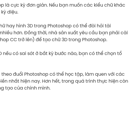
op là cực kỳ đơn giản. Nếu bạn muốn các kiểu chữ khác
kỳ diệu.
 hay hình 3D trong Photoshop có thể đòi hỏi tài
hiều hơn. Đồng thời, nhà sản xuất yêu cầu bạn phải cài
op CC trở lên) để tạo chữ 3D trong Photoshop.
D nếu có sai sót ở bất kỳ bước nào, bạn có thể chọn tổ
 theo đuổi Photoshop có thể học tập, làm quen với các
 nhất hiện nay. Hơn hết, trong quá trình thực hiện còn
g tạo của chính mình.