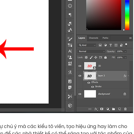
ự chú ý mà các kiểu tô viền, tạo hiệu ứng hay làm cho
n để các nhà thiết kế có thể sáng tạo với tác phẩm của