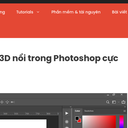
àng
Tutorials
Phần mềm & tài nguyên
Bài viết
3D nổi trong Photoshop cực